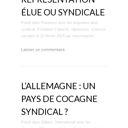
ÉLUE OU SYNDICALE
Posté dans
Parutions
avec les étiquettes
droit
syndical
,
Fondation Copernic
,
répression
,
sciences
sociales
le
22 février 2015
par
mezzimamet
.
Laisser un commentaire
L’ALLEMAGNE : UN
PAYS DE COCAGNE
SYNDICAL ?
Posté dans
Débats
,
International
avec les