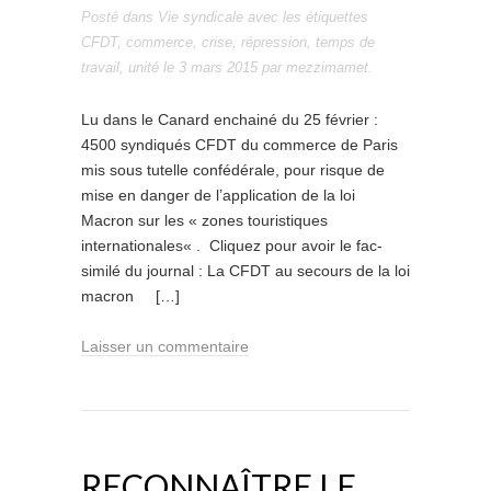
Posté dans
Vie syndicale
avec les étiquettes
CFDT
,
commerce
,
crise
,
répression
,
temps de
travail
,
unité
le
3 mars 2015
par
mezzimamet
.
Lu dans le Canard enchainé du 25 février :
4500 syndiqués CFDT du commerce de Paris
mis sous tutelle confédérale, pour risque de
mise en danger de l’application de la loi
Macron sur les « zones touristiques
internationales« . Cliquez pour avoir le fac-
similé du journal : La CFDT au secours de la loi
macron […]
Laisser un commentaire
RECONNAÎTRE LE