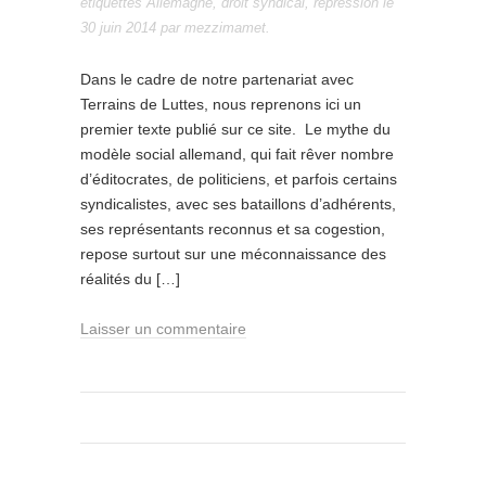
étiquettes
Allemagne
,
droit syndical
,
répression
le
30 juin 2014
par
mezzimamet
.
Dans le cadre de notre partenariat avec
Terrains de Luttes, nous reprenons ici un
premier texte publié sur ce site. Le mythe du
modèle social allemand, qui fait rêver nombre
d’éditocrates, de politiciens, et parfois certains
syndicalistes, avec ses bataillons d’adhérents,
ses représentants reconnus et sa cogestion,
repose surtout sur une méconnaissance des
réalités du […]
Laisser un commentaire