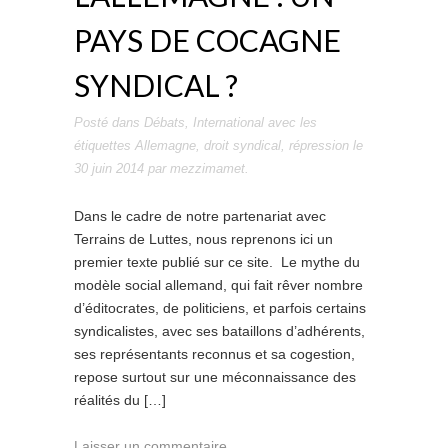
PAYS DE COCAGNE
SYNDICAL ?
Posté dans
Débats
,
International
avec les
étiquettes
Allemagne
,
droit syndical
,
répression
le
30 juin 2014
par
mezzimamet
.
Dans le cadre de notre partenariat avec
Terrains de Luttes, nous reprenons ici un
premier texte publié sur ce site. Le mythe du
modèle social allemand, qui fait rêver nombre
d’éditocrates, de politiciens, et parfois certains
syndicalistes, avec ses bataillons d’adhérents,
ses représentants reconnus et sa cogestion,
repose surtout sur une méconnaissance des
réalités du […]
Laisser un commentaire