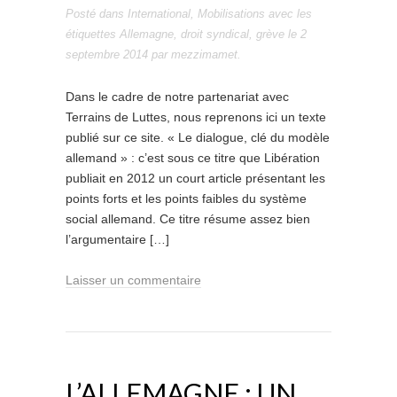
Posté dans
International
,
Mobilisations
avec les
étiquettes
Allemagne
,
droit syndical
,
grève
le
2
septembre 2014
par
mezzimamet
.
Dans le cadre de notre partenariat avec
Terrains de Luttes, nous reprenons ici un texte
publié sur ce site. « Le dialogue, clé du modèle
allemand » : c’est sous ce titre que Libération
publiait en 2012 un court article présentant les
points forts et les points faibles du système
social allemand. Ce titre résume assez bien
l’argumentaire […]
Laisser un commentaire
L’ALLEMAGNE : UN