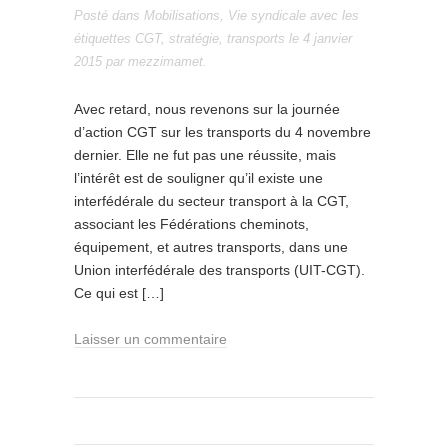
Posté dans
Mobilisations
,
Vie syndicale
avec les
étiquettes
CGT
,
stratégie
,
transports
le
4 janvier
2015
par
mezzimamet
.
Avec retard, nous revenons sur la journée
d’action CGT sur les transports du 4 novembre
dernier. Elle ne fut pas une réussite, mais
l’intérêt est de souligner qu’il existe une
interfédérale du secteur transport à la CGT,
associant les Fédérations cheminots,
équipement, et autres transports, dans une
Union interfédérale des transports (UIT-CGT).
Ce qui est […]
Laisser un commentaire