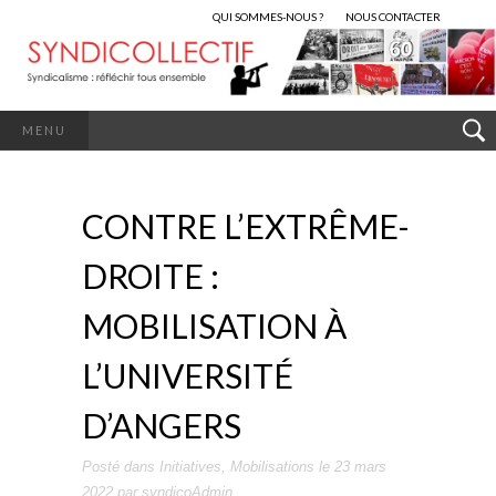
QUI SOMMES-NOUS ?
NOUS CONTACTER
MENU
CONTRE L’EXTRÊME-
DROITE :
MOBILISATION À
L’UNIVERSITÉ
D’ANGERS
Posté dans
Initiatives
,
Mobilisations
le
23 mars
2022
par
syndicoAdmin
.