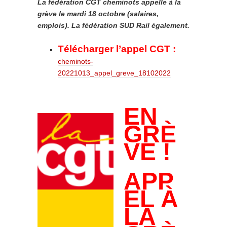
La fédération CGT cheminots appelle à la
grève le mardi 18 octobre (salaires,
emplois). La fédération SUD Rail également.
Télécharger l’appel CGT :
cheminots-
20221013_appel_greve_18102022
EN
GRÈ
VE !
APP
EL À
LA