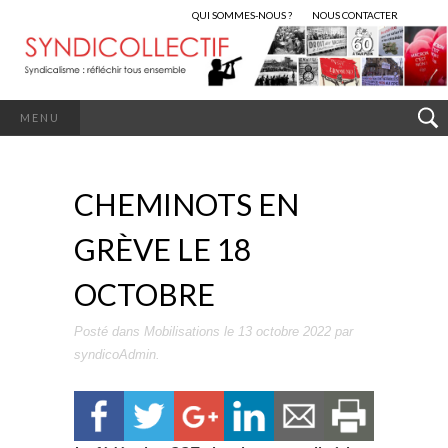
QUI SOMMES-NOUS ?
NOUS CONTACTER
MENU
CHEMINOTS EN
GRÈVE LE 18
OCTOBRE
Posté dans
Mobilisations
le
13 octobre 2022
par
syndicoAdmin
.