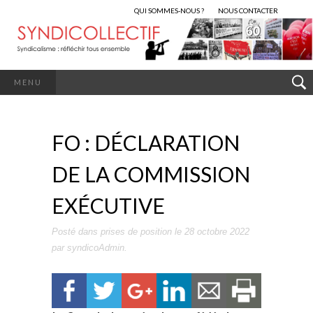
QUI SOMMES-NOUS ?
NOUS CONTACTER
MENU
FO : DÉCLARATION
DE LA COMMISSION
EXÉCUTIVE
Posté dans
prises de position
le
28 octobre 2022
par
syndicoAdmin
.