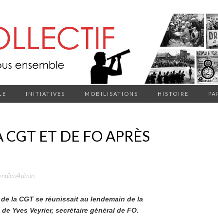
LE
INITIATIVES
MOBILISATIONS
HISTOIRE
PA
 CGT ET DE FO APRÈS
yndicoAdmin
.
de la CGT se réunissait au lendemain de la
l de Yves Veyrier, secrétaire général de FO.