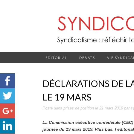
EDITORIAL
DÉBATS
VIE SYNDICA
DÉCLARATIONS DE LA
LE 19 MARS
Posté dans
prises de position
le
21 mars 2019
par
s
La Commission exécutive confédérale (CEC) 
journée du 19 mars 2019. Plus bas, l’éditoria