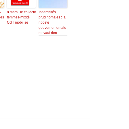
GT
8 mars : le collectif
Indemnités
des
femmes-mixité
prud’homales : la
CGT mobilise
riposte
gouvernementale
ne vaut rien