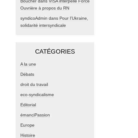
Boucher
dans
VISA interpelle Force
Ouvrière à propos du RN
syndicoAdmin
dans
Pour l’Ukraine,
solidarité intersyndicale
CATÉGORIES
A la une
Débats
droit du travail
eco-syndicalisme
Editorial
émanciPassion
Europe
Histoire