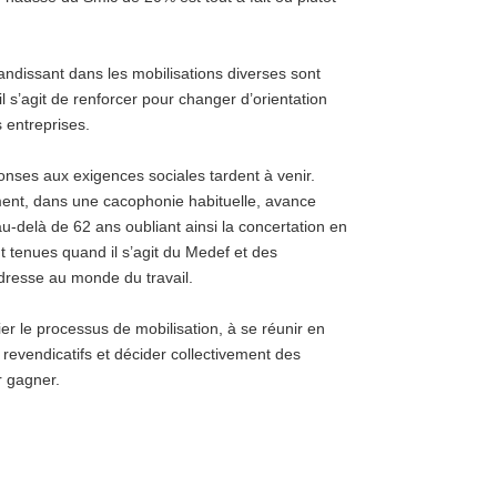
ndissant dans les mobilisations diverses sont
il s’agit de renforcer pour changer d’orientation
 entreprises.
onses aux exigences sociales tardent à venir.
ment, dans une cacophonie habituelle, avance
 au-delà de 62 ans oubliant ainsi la concertation en
t tenues quand il s’agit du Medef et des
resse au monde du travail.
er le processus de mobilisation, à se réunir en
revendicatifs et décider collectivement des
r gagner.