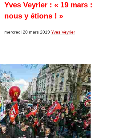
Yves Veyrier : « 19 mars :
nous y étions ! »
mercredi 20 mars 2019
Yves Veyrier