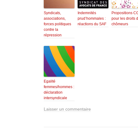
Syndicats,
Indemnités
Propositions C
associations,
prud’hommales :
pour les droits 
forces politiques
réactions du SAF
chômeurs
contre la
répression
Egalité
femmes/hommes :
déclaration
intersyndicale
Laisser un commentaire