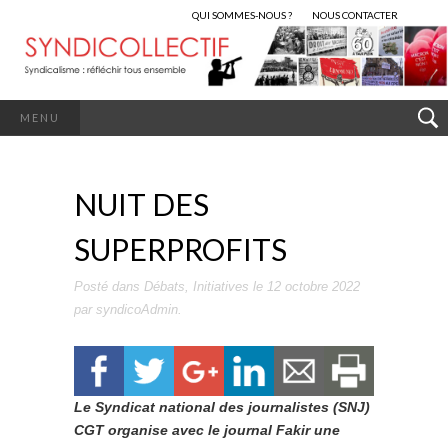
QUI SOMMES-NOUS ?
NOUS CONTACTER
MENU
NUIT DES
SUPERPROFITS
Posté dans
Débats
,
Initiatives
le
12 octobre 2022
par
syndicoAdmin
.
Le Syndicat national des journalistes (SNJ)
CGT organise avec le journal Fakir une