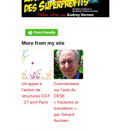
More from my site
Un appel à
Commentaire
l’action de
sur l’avis du
structures CGT
CESE
: 27 avril Paris
« fractures et
transitions »,
par Gérard
Aschieri