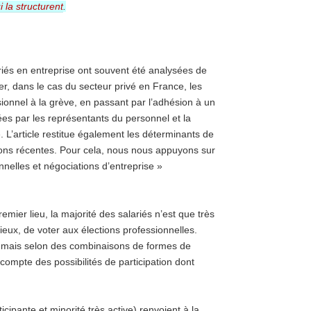
i la structurent
.
ariés en entreprise ont souvent été analysées de
er, dans le cas du secteur privé en France, les
sionnel à la grève, en passant par l’adhésion à un
sées par les représentants du personnel et la
e. L’article restitue également les déterminants de
tions récentes. Pour cela, nous nous appuyons sur
nelles et négociations d’entreprise »
emier lieu, la majorité des salariés n’est que très
eux, de voter aux élections professionnelles.
e mais selon des combinaisons de formes de
ir compte des possibilités de participation dont
cipante et minorité très active) renvoient à la