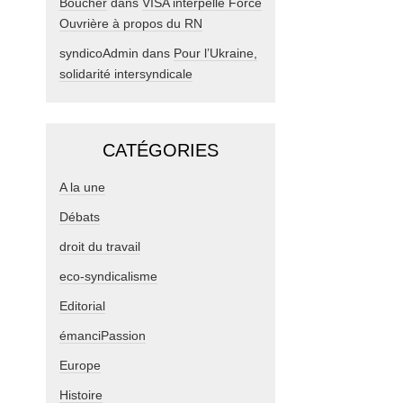
Boucher
dans
VISA interpelle Force
Ouvrière à propos du RN
syndicoAdmin
dans
Pour l’Ukraine,
solidarité intersyndicale
CATÉGORIES
A la une
Débats
droit du travail
eco-syndicalisme
Editorial
émanciPassion
Europe
Histoire