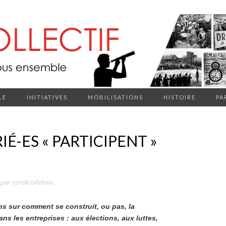
LE
INITIATIVES
MOBILISATIONS
HISTOIRE
PA
É-ES « PARTICIPENT »
par
syndicoAdmin
.
ns sur comment se construit, ou pas, la
dans les entreprises : aux élections, aux luttes,