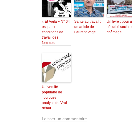
« Et Voilà » N° 64
Santé au travail :
Un livre : pour 
est paru :
un article de
sécurité sociale
conditions de
Laurent Vogel
chômage
travail des
femmes
Université
populaire de
Toulouse :
analyse du Vrai
débat
Laisser un commentaire