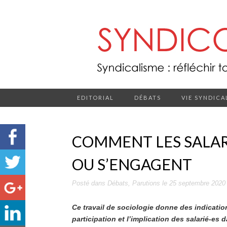
EDITORIAL
DÉBATS
VIE SYNDICA
COMMENT LES SALARI
OU S’ENGAGENT
Posté dans
Débats
,
Parutions
le
25 septembre 2020
Ce travail de sociologie donne des indicatio
participation et l’implication des salarié-es 