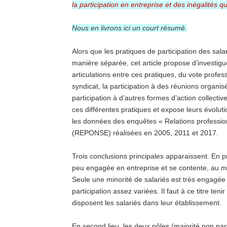
la participation en entreprise et des inégalités qu
Nous en livrons ici un court résumé.
Alors que les pratiques de participation des sal
manière séparée, cet article propose d’investigu
articulations entre ces pratiques, du vote profes
syndicat, la participation à des réunions organi
participation à d’autres formes d’action collectiv
ces différentes pratiques et expose leurs évolu
les données des enquêtes « Relations profession
(REPONSE) réalisées en 2005, 2011 et 2017.
Trois conclusions principales apparaissent. En pr
peu engagée en entreprise et se contente, au mi
Seule une minorité de salariés est très engagé
participation assez variées. Il faut à ce titre ten
disposent les salariés dans leur établissement.
En second lieu, les deux pôles (majorité non parti