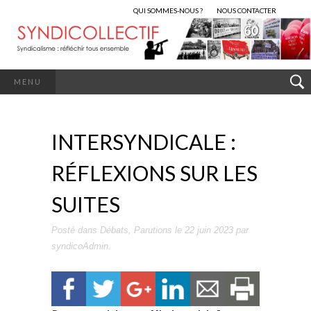
QUI SOMMES-NOUS ?
NOUS CONTACTER
MENU
INTERSYNDICALE :
RÉFLEXIONS SUR LES
SUITES
Posté dans
Débats
,
Parutions
le
22 juin 2023
par
syndicoAdmin
.