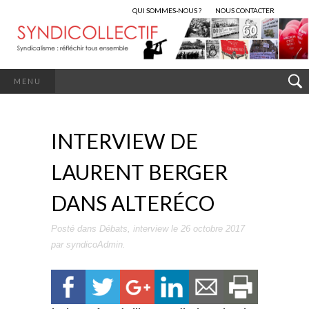
QUI SOMMES-NOUS ?
NOUS CONTACTER
MENU
INTERVIEW DE
LAURENT BERGER
DANS ALTERÉCO
Posté dans
Débats
,
interview
le
26 octobre 2017
par
syndicoAdmin
.