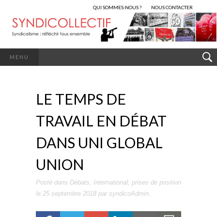
QUI SOMMES-NOUS ?
NOUS CONTACTER
MENU
LE TEMPS DE
TRAVAIL EN DÉBAT
DANS UNI GLOBAL
UNION
Posté dans
Débats
,
International
,
prises de position
le
25 septembre 2018
par
syndicoAdmin
.