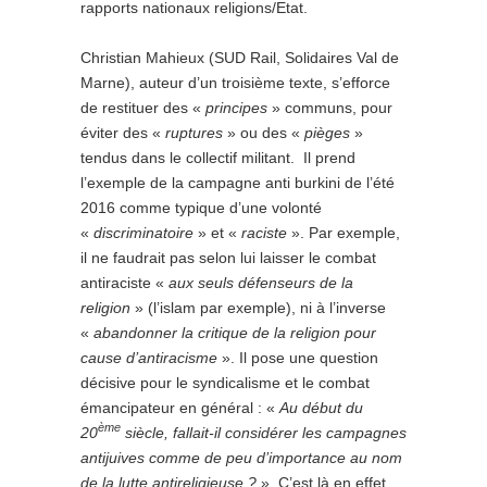
rapports nationaux religions/Etat.
Christian Mahieux (SUD Rail, Solidaires Val de
Marne), auteur d’un troisième texte, s’efforce
de restituer des «
principes
» communs, pour
éviter des «
ruptures
» ou des «
pièges
»
tendus dans le collectif militant. Il prend
l’exemple de la campagne anti burkini de l’été
2016 comme typique d’une volonté
«
discriminatoire
» et «
raciste
». Par exemple,
il ne faudrait pas selon lui laisser le combat
antiraciste «
aux seuls défenseurs de la
religion
» (l’islam par exemple), ni à l’inverse
«
abandonner la critique de la religion pour
cause d’antiracisme
». Il pose une question
décisive pour le syndicalisme et le combat
émancipateur en général : «
Au début du
ème
20
siècle, fallait-il considérer les campagnes
antijuives comme de peu d’importance au nom
de la lutte antireligieuse ?
». C’est là en effet