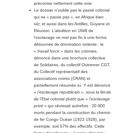
préconise nettement cette voie.
Le dossier n’oublie pas le passé colonial
qui ne « passe pas », en Afrique bien
sûr, et aussi dans les Antilles, Guyane et
Réunion. L’abolition en 1848 de
l’esclavage ne met pas fin à une forme
détournée de domination violente : le
«
travail forcé
» dans les colonies,
dénoncé dans une brochure collective
de Solidaires, du collectif Outremer CGT,
du Collectif représentatif des
associations noires (CRAN) et
partiellement résumée ici. Y est dénoncé
«
l’esclavage républicain
», sous la férule
de l’Etat colonial plutôt que «
l’esclavage
privé
» qui sévissait autrefois : 20 000
morts pendant la construction du chemin
de fer Congo Océan (1922-1928), par
exemple, soit 57% des effectifs. Cette
forme d’esclavage «
à peine déguisé
»