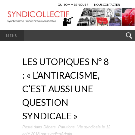
QUI SOMMES-NOUS ?
NOUS CONTACTER
MENU
LES UTOPIQUES N° 8
: « L’ANTIRACISME,
C’EST AUSSI UNE
QUESTION
SYNDICALE »
Posté dans
Débats
,
Parutions
,
Vie syndicale
le
12
août 2018
par
syndicoAdmin
.