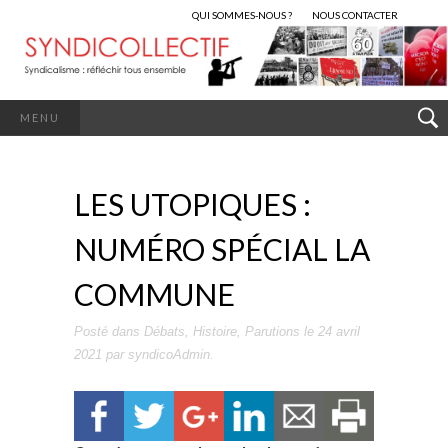
QUI SOMMES-NOUS ?
NOUS CONTACTER
MENU
LES UTOPIQUES :
NUMÉRO SPÉCIAL LA
COMMUNE
Posté dans
Débats
,
Histoire
,
Parutions
le
24 avril
2021
par
syndicoAdmin
.