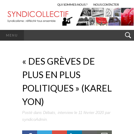
QUI SOMMES-NOUS ?
NOUS CONTACTER
MENU
« DES GRÈVES DE
PLUS EN PLUS
POLITIQUES » (KAREL
YON)
Posté dans
Débats
,
interview
le
11 février 2020
par
syndicoAdmin
.