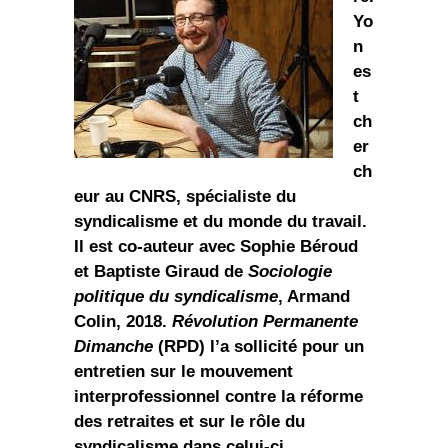
Yo
n
es
t
ch
er
ch
eur au CNRS, spécialiste du
syndicalisme et du monde du travail.
Il est co-auteur avec Sophie Béroud
et Baptiste Giraud de
Sociologie
politique du syndicalisme
, Armand
Colin, 2018.
Révolution Permanente
Dimanche
(RPD) l’a sollicité pour un
entretien sur le mouvement
interprofessionnel contre la réforme
des retraites et sur le rôle du
syndicalisme dans celui-ci.