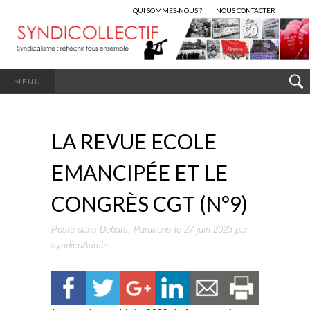
QUI SOMMES-NOUS ?
NOUS CONTACTER
MENU
LA REVUE ECOLE
EMANCIPÉE ET LE
CONGRÈS CGT (N°9)
Posté dans
Débats
,
Parutions
le
27 juin 2023
par
syndicoAdmin
.