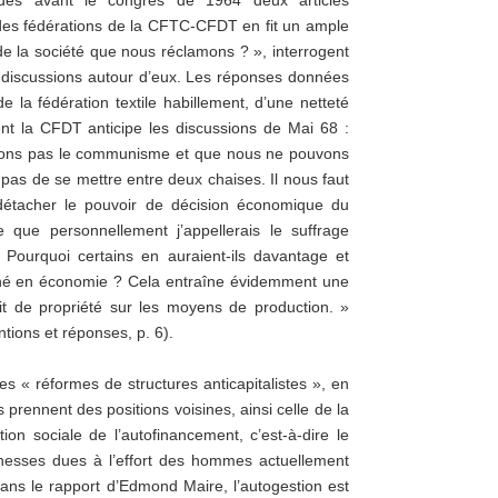
dès avant le congrès de 1964 deux articles
e des fédérations de la CFTC-CFDT en fit un ample
 de la société que nous réclamons ? », interrogent
s discussions autour d’eux. Les réponses données
 la fédération textile habillement, d’une netteté
t la CFDT anticipe les discussions de Mai 68 :
ssons pas le communisme et que nous ne pouvons
t pas de se mettre entre deux chaises. Il nous faut
t détacher le pouvoir de décision économique du
e que personnellement j’appellerais le suffrage
Pourquoi certains en auraient-ils davantage et
erroné en économie ? Cela entraîne évidemment une
roit de propriété sur les moyens de production. »
ions et réponses, p. 6).
s « réformes de structures anticapitalistes », en
 prennent des positions voisines, ainsi celle de la
ation sociale de l’autofinancement, c’est-à-dire le
richesses dues à l’effort des hommes actuellement
ans le rapport d’Edmond Maire, l’autogestion est