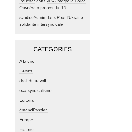
Boucher
dans
VISA interpelle Force
Ouvrière à propos du RN
syndicoAdmin
dans
Pour l’Ukraine,
solidarité intersyndicale
CATÉGORIES
A la une
Débats
droit du travail
eco-syndicalisme
Editorial
émanciPassion
Europe
Histoire