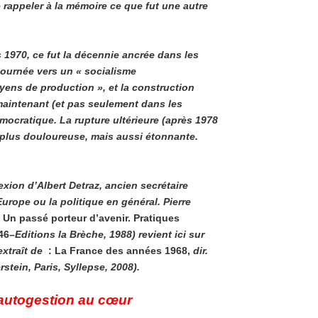
de rappeler à la mémoire ce que fut une autre
s 1970, ce fut la décennie ancrée dans les
 tournée vers un « socialisme
oyens de production », et la construction
t maintenant (et pas seulement dans les
émocratique. La rupture ultérieure (après 1978
ue plus douloureuse, mais aussi étonnante.
xion d’Albert Detraz, ancien secrétaire
Europe ou la politique en général. Pierre
 Un passé porteur d’avenir. Pratiques
46
–
Editions la Brèche, 1988) revient ici sur
extraît de
: La France des années 1968,
dir.
rstein, Paris, Syllepse, 2008).
l’autogestion au cœur