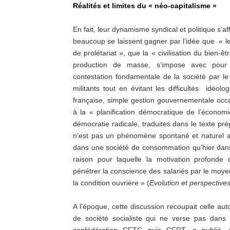
Réalités et limites du « néo-capitalisme »
En fait, leur dynamisme syndical et politique 
beaucoup se laissent gagner par l’idée que « le 
de prolétariat », que la « civilisation du bien-ê
production de masse, s’impose avec pou
contestation fondamentale de la société par 
militants tout en évitant les difficultés idéol
française, simple gestion gouvernementale occas
à la « planification démocratique de l’économi
démocratie radicale, traduites dans le texte pré
n’est pas un phénomène spontané et naturel 
dans une société de consommation qu’hier dans 
raison pour laquelle la motivation profonde d
pénétrer la conscience des salariés par le moyen
la condition ouvrière » (
Evolution et perspective
A l’époque, cette discussion recoupait celle aut
de société socialiste qui ne verse pas dans 