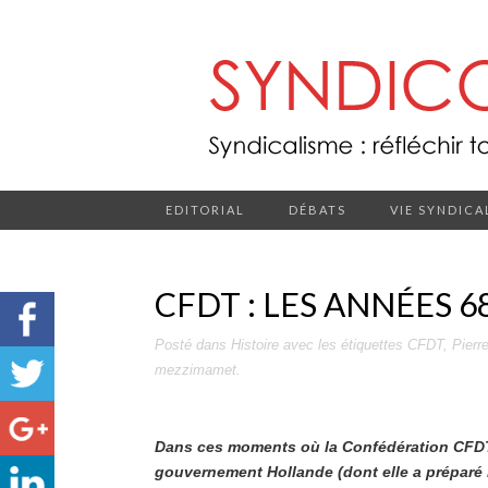
EDITORIAL
DÉBATS
VIE SYNDICA
CFDT : LES ANNÉES 6
Posté dans
Histoire
avec les étiquettes
CFDT
,
Pierr
mezzimamet
.
Dans ces moments où la Confédération CFDT
gouvernement Hollande (dont elle a préparé 