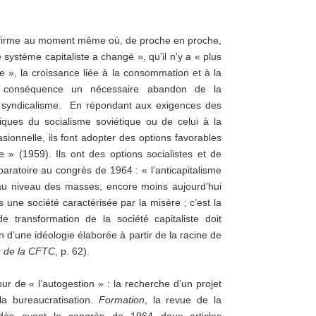
s’affirme au moment même où, de proche en proche,
système capitaliste a changé », qu’il n’y a « plus
tre », la croissance liée à la consommation et à la
r conséquence un nécessaire abandon de la
le syndicalisme. En répondant aux exigences des
ogiques du socialisme soviétique ou de celui à la
ionnelle, ils font adopter des options favorables
e » (1959). Ils ont des options socialistes et de
paratoire au congrès de 1964 : « l’anticapitalisme
au niveau des masses, encore moins aujourd’hui
une société caractérisée par la misère ; c’est la
e transformation de la société capitaliste doit
 d’une idéologie élaborée à partir de la racine de
s de la CFTC
, p. 62).
our de « l’autogestion » : la recherche d’un projet
la bureaucratisation.
Formation
, la revue de la