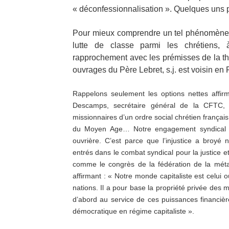
« déconfessionnalisation ». Quelques uns pa
Pour mieux comprendre un tel phénomène, 
lutte de classe parmi les chrétiens, 
rapprochement avec les prémisses de la th
ouvrages du Père Lebret, s.j. est voisin e
Rappelons seulement les options nettes affi
Descamps, secrétaire général de la CFT
missionnaires d’un ordre social chrétien franç
du Moyen Age… Notre engagement syndical e
ouvrière. C’est parce que l’injustice a bro
entrés dans le combat syndical pour la justice et
comme le congrès de la fédération de la méta
affirmant : « Notre monde capitaliste est celui 
nations. Il a pour base la propriété privée des
d’abord au service de ces puissances financi
démocratique en régime capitaliste ».