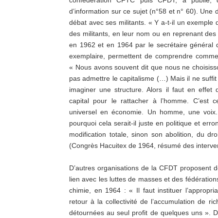
confédération CFTC puis CFDT, a publié, 
d’information sur ce sujet (n°58 et n° 60). Un
débat avec ses militants. « Y a-t-il un exemple
des militants, en leur nom ou en reprenant de
en 1962 et en 1964 par le secrétaire général de
exemplaire, permettent de comprendre commen
« Nous avons souvent dit que nous ne choisi
pas admettre le capitalisme (…) Mais il ne suffi
imaginer une structure. Alors il faut en effe
capital pour le rattacher à l’homme. C’est c
universel en économie. Un homme, une voix. 
pourquoi cela serait-il juste en politique et 
modification totale, sinon son abolition, du d
(Congrès Hacuitex de 1964, résumé des intervent
D’autres organisations de la CFDT proposent de
lien avec les luttes de masses et des fédérations
chimie, en 1964 : « Il faut instituer l’appropri
retour à la collectivité de l’accumulation de 
détournées au seul profit de quelques uns ». D