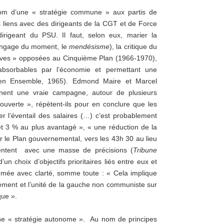
om d’une « stratégie commune » aux partis de
 liens avec des dirigeants de la CGT et de Force
rigeant du PSU. Il faut, selon eux, marier la
langage du moment, le
mendésisme
), la critique du
ctives » opposées au Cinquième Plan (1966-1970),
 absorbables par l’économie et permettant une
ulien Ensemble, 1965). Edmond Maire et Marcel
nent une vraie campagne, autour de plusieurs
erte », répètent-ils pour en conclure que les
rer l’éventail des salaires (…) c’est probablement
et 3 % au plus avantagé », « une réduction de la
ar le Plan gouvernemental, vers les 43h 30 au lieu
entent avec une masse de précisions (
Tribune
un choix d’objectifs prioritaires liés entre eux et
mée avec clarté, somme toute : « Cela implique
cement et l’unité de la gauche non communiste sur
que ».
 une « stratégie autonome ». Au nom de principes