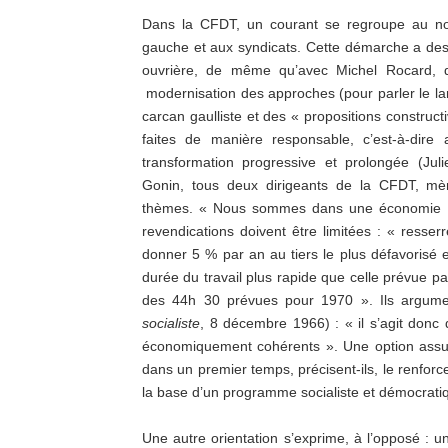
Dans la CFDT, un courant se regroupe au n
gauche et aux syndicats. Cette démarche a des
ouvrière, de même qu’avec Michel Rocard, di
modernisation des approches (pour parler le 
carcan gaulliste et des « propositions constru
faites de manière responsable, c’est-à-dire
transformation progressive et prolongée (J
Gonin, tous deux dirigeants de la CFDT, mè
thèmes. « Nous sommes dans une économie ouv
revendications doivent être limitées : « resser
donner 5 % par an au tiers le plus défavorisé 
durée du travail plus rapide que celle prévue p
des 44h 30 prévues pour 1970 ». Ils argum
socialiste
, 8 décembre 1966) : « il s’agit donc d’
économiquement cohérents ». Une option assu
dans un premier temps, précisent-ils, le renfor
la base d’un programme socialiste et démocrati
Une autre orientation s’exprime, à l’opposé :