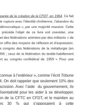
éparée de la création de la CFDT, en 1964
. Ce fait
 rupture avec l’identité chrétienne, l’abandon du
démocratique », par une majorité massive. Cette
précède l’objet de ce livre voit coexister, une
 et des fédérations animées par des militants « de
on
offre des moyens de réflexion et d’expression.
s congrès des fédérations de la métallurgie (en
56 ; ceux de la fédération du textile-habillement
ort au congrès confédéral de 1959 « Pour une
connue à l’extérieur », comme l’écrit
Tribune
4. On doit rappeler que seulement 10% des
e scission. Avec l’aide du gouvernement, ils
ésentativité pour les aider à se développer.
mation de la CFTC en CFDT, et le maintien au
des 30 % qui s’opposaient à cette