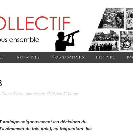
LE
INITIATIVES
MOBILISATIONS
HISTOIRE
PA
8
e Cours-Salies
,
stratégie
le
17 février 2014
par
 anticipe soigneusement les décisions du
l’avènement de très près), en fréquentant les