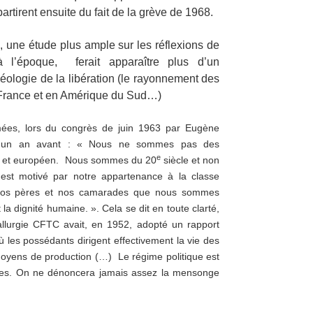
rtirent ensuite du fait de la grève de 1968.
une étude plus ample sur les réflexions de
à l’époque, ferait apparaître plus d’un
éologie de la libération (le rayonnement des
n France et en Amérique du Sud…)
rmées, lors du congrès de juin 1963 par Eugène
C, un an avant : « Nous ne sommes pas des
e
ais et européen. Nous sommes du 20
siècle et non
st motivé par notre appartenance à la classe
yé nos pères et nos camarades que nous sommes
 la dignité humaine. ». Cela se dit en toute clarté,
llurgie CFTC avait, en 1952, adopté un rapport
où les possédants dirigent effectivement la vie des
 moyens de production (…) Le régime politique est
ères. On ne dénoncera jamais assez la mensonge