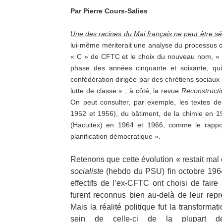
Par Pierre Cours-Salies
Une des racines du Mai français ne peut être s
lui-même mériterait une analyse du processus de
« C » de CFTC et le choix du nouveau nom, « 
phase des années cinquante et soixante, qui 
confédération dirigée par des chrétiens sociaux
lutte de classe » ; à côté, la revue
Reconstructi
On peut consulter, par exemple, les textes de
1952 et 1956), du bâtiment, de la chimie en 19
(Hacuitex) en 1964 et 1966, comme le rapp
planification démocratique ».
Retenons que cette évolution « restait mal 
socialiste
(hebdo du PSU) fin octobre 196
effectifs de l’ex-CFTC ont choisi de fair
furent reconnus bien au-delà de leur repr
Mais la réalité politique fut la transfor
sein de celle-ci de la plupart 