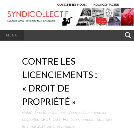
QUI SOMMES-NOUS ?
NOUS CONTACTER
MENU
CONTRE LES
LICENCIEMENTS :
« DROIT DE
PROPRIÉTÉ »
Posté dans
Mobilisations
,
Vie syndicale
avec les
étiquettes
CFDT
,
CGT
,
FO
,
licenciements
,
stratégie
le
9 mai 2014
par
mezzimamet
.