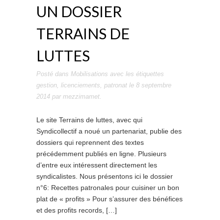
UN DOSSIER
TERRAINS DE
LUTTES
Posté dans
Mobilisations
avec les étiquettes
gestion
,
licenciements
,
patronat
le
8 septembre
2014
par
mezzimamet
.
Le site Terrains de luttes, avec qui
Syndicollectif a noué un partenariat, publie des
dossiers qui reprennent des textes
précédemment publiés en ligne. Plusieurs
d’entre eux intéressent directement les
syndicalistes. Nous présentons ici le dossier
n°6: Recettes patronales pour cuisiner un bon
plat de « profits » Pour s’assurer des bénéfices
et des profits records, […]