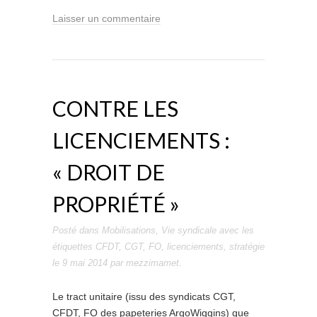
Laisser un commentaire
CONTRE LES
LICENCIEMENTS :
« DROIT DE
PROPRIÉTÉ »
Posté dans
Mobilisations
,
Vie syndicale
avec les
étiquettes
CFDT
,
CGT
,
FO
,
licenciements
,
stratégie
le
9 mai 2014
par
mezzimamet
.
Le tract unitaire (issu des syndicats CGT,
CFDT, FO des papeteries ArgoWiggins) que