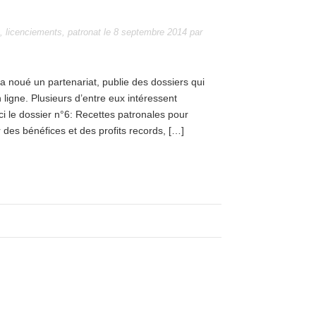
,
licenciements
,
patronat
le
8 septembre 2014
par
f a noué un partenariat, publie des dossiers qui
igne. Plusieurs d’entre eux intéressent
ci le dossier n°6: Recettes patronales pour
r des bénéfices et des profits records, […]