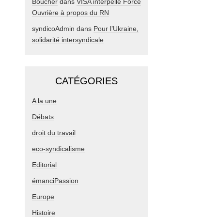
Boucher
dans
VISA interpelle Force
Ouvrière à propos du RN
syndicoAdmin
dans
Pour l’Ukraine,
solidarité intersyndicale
CATÉGORIES
A la une
Débats
droit du travail
eco-syndicalisme
Editorial
émanciPassion
Europe
Histoire