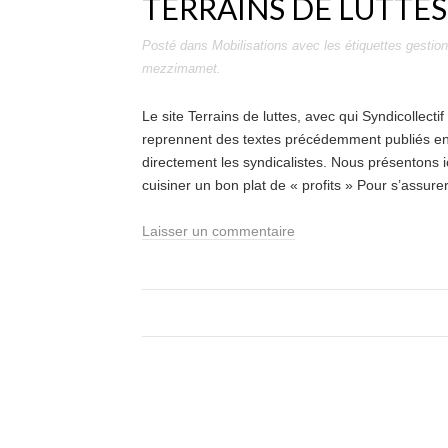
TERRAINS DE LUTTES
Posté dans
Mobilisations
avec les étiquettes
gestion
mezzimamet
.
Le site Terrains de luttes, avec qui Syndicollecti
reprennent des textes précédemment publiés en l
directement les syndicalistes. Nous présentons i
cuisiner un bon plat de « profits » Pour s’assure
Laisser un commentaire