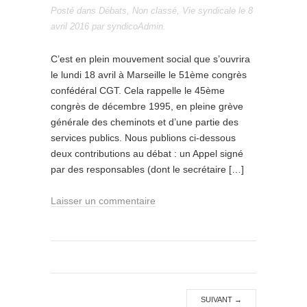
Posté dans
Débats
,
Non classé
,
Vie syndicale
le
8
avril 2016
par
syndicoAdmin
.
C’est en plein mouvement social que s’ouvrira
le lundi 18 avril à Marseille le 51ème congrès
confédéral CGT. Cela rappelle le 45ème
congrès de décembre 1995, en pleine grève
générale des cheminots et d’une partie des
services publics. Nous publions ci-dessous
deux contributions au débat : un Appel signé
par des responsables (dont le secrétaire […]
Laisser un commentaire
SUIVANT
→