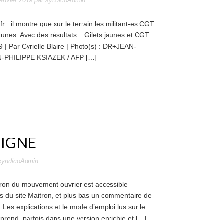
janvier 2019
par
syndicoAdmin
.
 : il montre que sur le terrain les militant-es CGT
aunes. Avec des résultats. Gilets jaunes et CGT :
 | Par Cyrielle Blaire | Photo(s) : DR+JEAN-
PHILIPPE KSIAZEK / AFP […]
LIGNE
syndicoAdmin
.
tron du mouvement ouvrier est accessible
ns du site Maitron, et plus bas un commentaire de
/ Les explications et le mode d’emploi lus sur le
reprend, parfois dans une version enrichie et […]