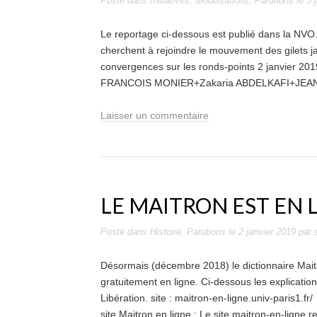
Posté dans
Initiatives
,
Mobilisations
,
Parutions
le
3 
Le reportage ci-dessous est publié dans la NVO.fr
cherchent à rejoindre le mouvement des gilets j
convergences sur les ronds-points 2 janvier 2019
FRANCOIS MONIER+Zakaria ABDELKAFI+JEAN-
Laisser un commentaire
LE MAITRON EST EN 
Posté dans
Histoire
,
Parutions
le
2 janvier 2019
par
Désormais (décembre 2018) le dictionnaire Mai
gratuitement en ligne. Ci-dessous les explicatio
Libération. site : maitron-en-ligne.univ-paris1.fr
site Maitron en ligne : Le site maitron-en-ligne 