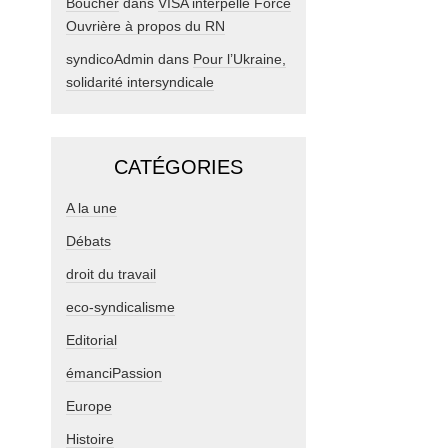
Boucher
dans
VISA interpelle Force
Ouvrière à propos du RN
syndicoAdmin
dans
Pour l’Ukraine,
solidarité intersyndicale
CATÉGORIES
A la une
Débats
droit du travail
eco-syndicalisme
Editorial
émanciPassion
Europe
Histoire