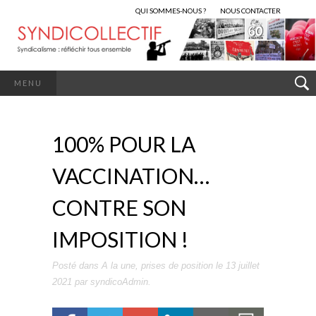
QUI SOMMES-NOUS ?
NOUS CONTACTER
MENU
100% POUR LA
VACCINATION…
CONTRE SON
IMPOSITION !
Posté dans
A la une
,
prises de position
le
13 juillet
2021
par
syndicoAdmin
.