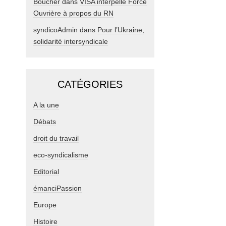
Boucher
dans
VISA interpelle Force
Ouvrière à propos du RN
syndicoAdmin
dans
Pour l’Ukraine,
solidarité intersyndicale
CATÉGORIES
A la une
Débats
droit du travail
eco-syndicalisme
Editorial
émanciPassion
Europe
Histoire