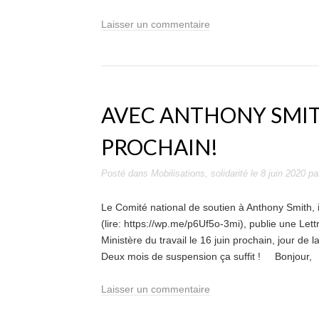
Laisser un commentaire
AVEC ANTHONY SMITH
PROCHAIN!
Posté dans
Mobilisations
,
solidarité
le
8 juin 2020
pa
Le Comité national de soutien à Anthony Smith,
(lire: https://wp.me/p6Uf5o-3mi), publie une Let
Ministère du travail le 16 juin prochain, jour de 
Deux mois de suspension ça suffit ! Bonjour,
Laisser un commentaire