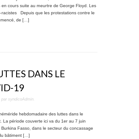
ons en cours suite au meurtre de George Floyd. Les
i-racistes Depuis que les protestations contre le
ommencé, de […]
UTTES DANS LE
ID-19
par
syndicoAdmin
.
phéméride hebdomadaire des luttes dans le
La période couverte ici va du 1er au 7 juin
au Burkina Fasso, dans le secteur du concassage
 du bâtiment […]