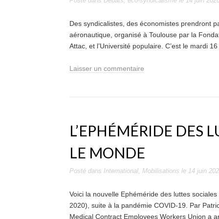
Posté dans
Débats
,
eco-syndicalisme
le
14 juin 202
Des syndicalistes, des économistes prendront part
aéronautique, organisé à Toulouse par la Fond
Attac, et l’Université populaire. C’est le mardi 16
Laisser un commentaire
L’EPHÉMÉRIDE DES L
LE MONDE
Posté dans
International
,
Mobilisations
le
14 juin 20
Voici la nouvelle Ephéméride des luttes sociales
2020), suite à la pandémie COVID-19. Par Patric
Medical Contract Employees Workers Union a ann