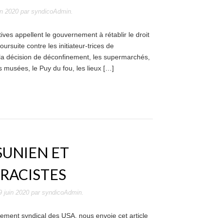
in 2020
par
syndicoAdmin
.
ives appellent le gouvernement à rétablir le droit
ursuite contre les initiateur-trices de
 la décision de déconfinement, les supermarchés,
es musées, le Puy du fou, les lieux […]
SUNIEN ET
RACISTES
9 juin 2020
par
syndicoAdmin
.
vement syndical des USA, nous envoie cet article