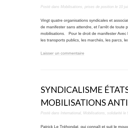
Posté dans
Mobilisations
,
prises de position
le
10 ju
Vingt quatre organisations syndicales et associat
de manifester sans attendre, et l’arrêt de toute po
mobilisations. Pour le droit de manifester Avec
les transports publics, les marchés, les parcs, l
Laisser un commentaire
SYNDICALISME ÉTAT
MOBILISATIONS ANTI
Posté dans
International
,
Mobilisations
,
solidarité
le
Patrick Le Tréhondat, qui connaît et suit le mou