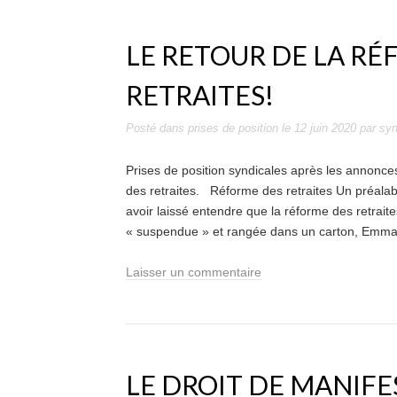
LE RETOUR DE LA RÉ
RETRAITES!
Posté dans
prises de position
le
12 juin 2020
par
sy
Prises de position syndicales après les annonce
des retraites. Réforme des retraites Un préalab
avoir laissé entendre que la réforme des retrait
« suspendue » et rangée dans un carton, Emma
Laisser un commentaire
LE DROIT DE MANIFE