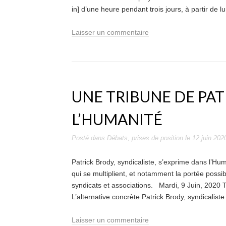
in] d’une heure pendant trois jours, à partir de l
Laisser un commentaire
UNE TRIBUNE DE PA
L’HUMANITÉ
Posté dans
Débats
,
prises de position
le
12 juin 202
Patrick Brody, syndicaliste, s’exprime dans l’Hum
qui se multiplient, et notamment la portée pos
syndicats et associations. Mardi, 9 Juin, 2020 Tr
L’alternative concrète Patrick Brody, syndicaliste
Laisser un commentaire