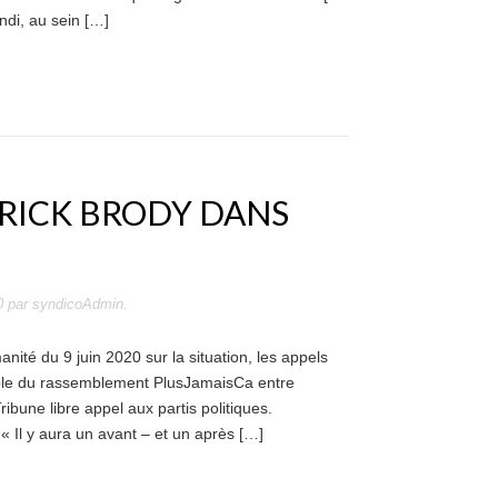
undi, au sein […]
TRICK BRODY DANS
0
par
syndicoAdmin
.
anité du 9 juin 2020 sur la situation, les appels
sible du rassemblement PlusJamaisCa entre
ibune libre appel aux partis politiques.
 « Il y aura un avant – et un après […]