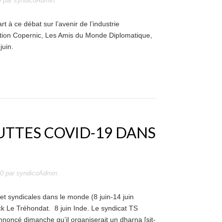
0
par
syndicoAdmin
.
 à ce débat sur l’avenir de l’industrie
ation Copernic, Les Amis du Monde Diplomatique,
 juin.
UTTES COVID-19 DANS
20
par
syndicoAdmin
.
 et syndicales dans le monde (8 juin-14 juin
k Le Tréhondat. 8 juin Inde. Le syndicat TS
oncé dimanche qu’il organiserait un dharna [sit-