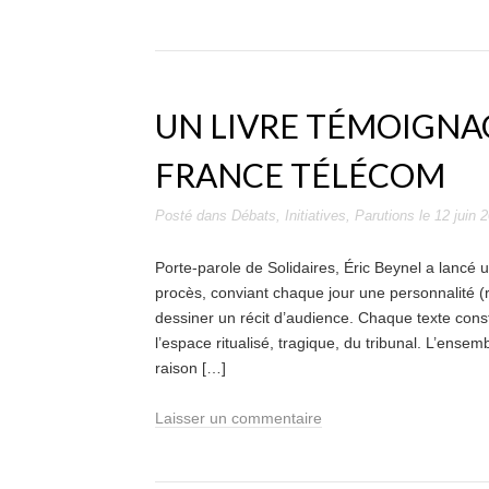
UN LIVRE TÉMOIGNAG
FRANCE TÉLÉCOM
Posté dans
Débats
,
Initiatives
,
Parutions
le
12 juin 
Porte-parole de Solidaires, Éric Beynel a lancé 
procès, conviant chaque jour une personnalité (r
dessiner un récit d’audience. Chaque texte cons
l’espace ritualisé, tragique, du tribunal. L’ense
raison […]
Laisser un commentaire