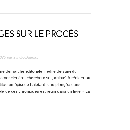
ES SUR LE PROCÈS
2020
par
syndicoAdmin
.
une démarche éditoriale inédite de suivi du
omancier.ère, chercheur.se., artiste) à rédiger ou
titue un épisode haletant, une plongée dans
mble de ces chroniques est réuni dans un livre « La