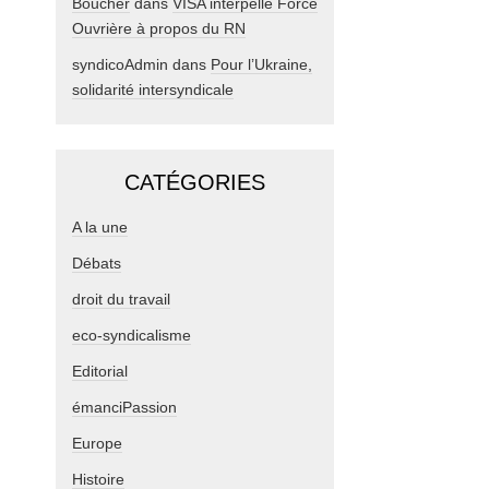
Boucher
dans
VISA interpelle Force
Ouvrière à propos du RN
syndicoAdmin
dans
Pour l’Ukraine,
solidarité intersyndicale
CATÉGORIES
A la une
Débats
droit du travail
eco-syndicalisme
Editorial
émanciPassion
Europe
Histoire