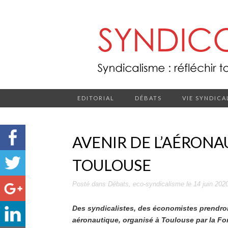
EDITORIAL
DÉBATS
VIE SYNDICA
AVENIR DE L’AÉRONA
TOULOUSE
Posté dans
Débats
,
eco-syndicalisme
le
14 juin 202
Des syndicalistes, des économistes prendront 
aéronautique, organisé à Toulouse par la F