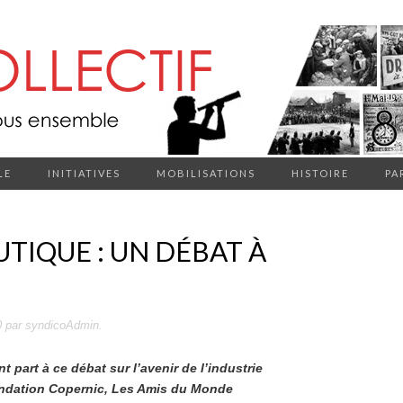
LE
INITIATIVES
MOBILISATIONS
HISTOIRE
PA
UTIQUE : UN DÉBAT À
0
par
syndicoAdmin
.
part à ce débat sur l’avenir de l’industrie
ondation Copernic, Les Amis du Monde