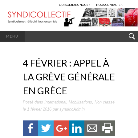
QUI SOMMES-NOUS ?
NOUS CONTACTER
MENU
4 FÉVRIER : APPEL À
LA GRÈVE GÉNÉRALE
EN GRÈCE
Posté dans
International
,
Mobilisations
,
Non classé
le
1 février 2016
par
syndicoAdmin
.