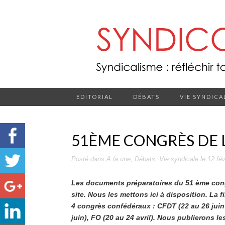
EDITORIAL
DÉBATS
VIE SYNDICA
51ÈME CONGRÈS DE 
Posté dans
A la une
,
Débats
,
Vie syndicale
le
12 fév
Les documents préparatoires du 51 ème cong
site. Nous les mettons ici à disposition. La
4 congrès confédéraux : CFDT (22 au 26 juin 
juin), FO (20 au 24 avril). Nous publierons 