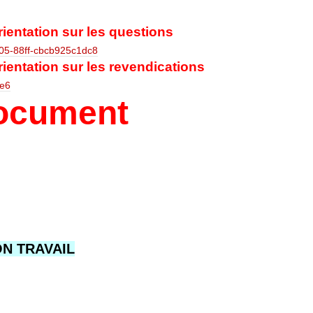
ientation sur les questions
05-88ff-cbcb925c1dc8
ientation sur les revendications
e6
document
ON TRAVAIL