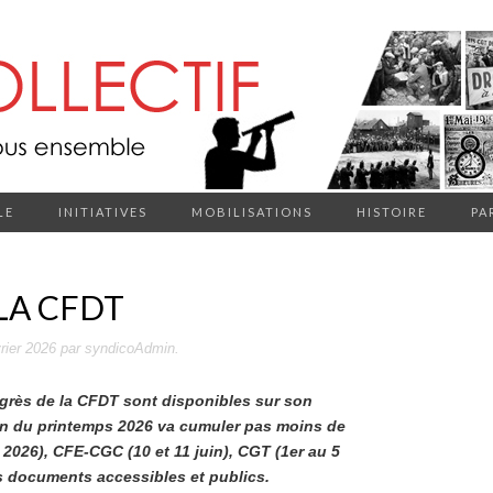
LE
INITIATIVES
MOBILISATIONS
HISTOIRE
PA
LA CFDT
rier 2026
par
syndicoAdmin
.
rès de la CFDT sont disponibles sur son
 fin du printemps 2026 va cumuler pas moins de
2026), CFE-CGC (10 et 11 juin), CGT (1er au 5
les documents accessibles et publics.