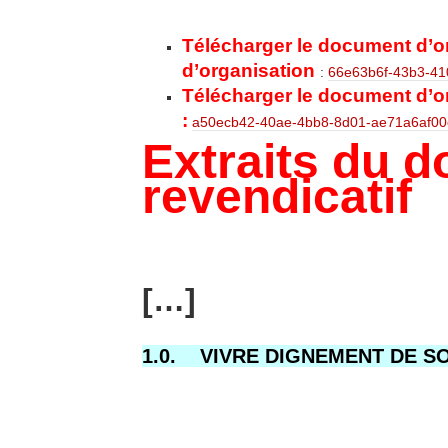
Télécharger le document d’or
d’organisation
:
66e63b6f-43b3-41
Télécharger le document d’or
:
a50ecb42-40ae-4bb8-8d01-ae71a6af00
Extraits du 
revendicatif
[…]
1.0.
VIVRE DIGNEMENT DE S