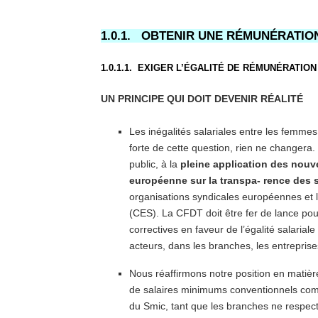
1.0.1. OBTENIR UNE RÉMUNÉRATIO
1.0.1.1. EXIGER L’ÉGALITÉ DE RÉMUNÉRATI
UN
PRINCIPE
QUI
DOIT
DEVENIR
RÉALITÉ
Les inégalités salariales entre les femme
forte de cette question, rien ne changera
public, à la
pleine application des nouve
européenne sur la transpa- rence des s
organisations syndicales européennes et
(CES). La CFDT doit être fer de lance pou
correctives en faveur de l’égalité salariale 
acteurs, dans les branches, les entreprises
Nous réaffirmons notre position en matière
de salaires minimums conventionnels co
du Smic, tant que les branches ne respec