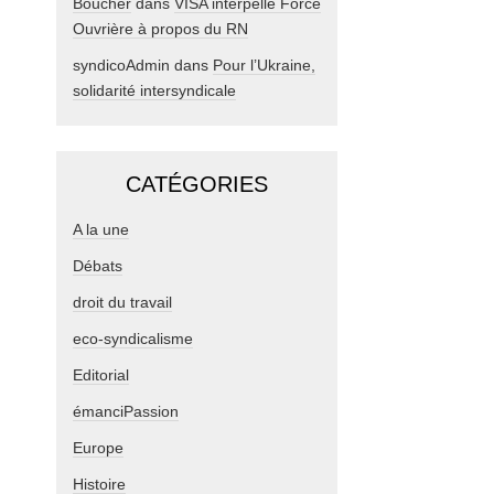
Boucher
dans
VISA interpelle Force
Ouvrière à propos du RN
syndicoAdmin
dans
Pour l’Ukraine,
solidarité intersyndicale
CATÉGORIES
A la une
Débats
droit du travail
eco-syndicalisme
Editorial
émanciPassion
Europe
Histoire