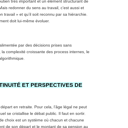
outien très important et un élément structurant de
. Mais redonner du sens au travail, c’est aussi et
on travail » et qu’il soit reconnu par sa hiérarchie.
ement doit lui-même évoluer.
 alimentée par des décisions prises sans
s, la complexité croissante des process internes, le
algorithmique.
NUITÉ ET PERSPECTIVES DE
départ en retraite. Pour cela, l’âge légal ne peut
 se cristallise le débat public. Il faut en sortir.
 de choix est un système où chacun et chacune
ent de son départ et le montant de sa pension au