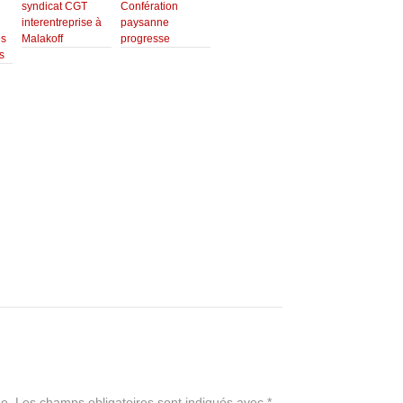
syndicat CGT
Confération
interentreprise à
paysanne
s
Malakoff
progresse
s
e.
Les champs obligatoires sont indiqués avec
*