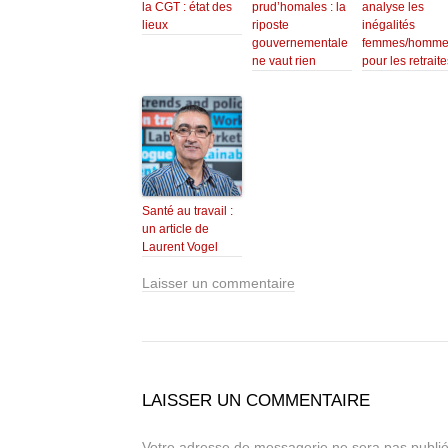
la CGT : état des
prud’homales : la
analyse les
lieux
riposte
inégalités
gouvernementale
femmes/homme
ne vaut rien
pour les retraite
Santé au travail :
un article de
Laurent Vogel
Laisser un commentaire
LAISSER UN COMMENTAIRE
Votre adresse de messagerie ne sera pas publié