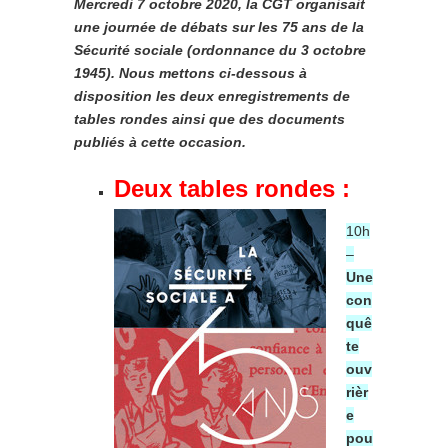
Mercredi 7 octobre 2020, la CGT organisait
une journée de débats sur les 75 ans de la
Sécurité sociale (ordonnance du 3 octobre
1945). Nous mettons ci-dessous à
disposition les deux enregistrements de
tables rondes ainsi que des documents
publiés à cette occasion.
Deux tables rondes :
10h
–
Une
con
quê
te
ouv
rièr
e
pou