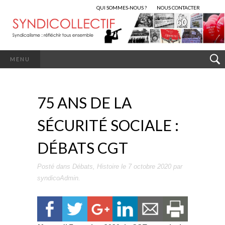
QUI SOMMES-NOUS ?
NOUS CONTACTER
MENU
75 ANS DE LA
SÉCURITÉ SOCIALE :
DÉBATS CGT
Posté dans
Débats
,
Histoire
le
7 octobre 2020
par
syndicoAdmin
.