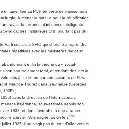
unitaire, liée au PC)- en perte de vitesse mais
allurgie- à mener la bataille pour la réunification
 travail de terrain et d’influence intelligente
u Syndicat des instituteurs SNI, pourtant pas du
 du Parti socialiste SFIO qui cherche à reprendre
tales répétitives avec les ministères radicaux
 abandonnant enfin la théorie du « social-
 sinon son isolement total, et tendant dès lors la
valorisés à l’extrême par son action. «
Le Parti
écrit Maurice Thorez dans
l’Humanité
(Georges
t, 1965) ;
1935) avec la direction de l’Internationale
a menace hitlérienne, sous-estimée depuis son
vier 1933, et donc favorable à une alliance
ème
our encercler l’Allemagne. Selon le 7
illet 1935, il ne s’agit pas du tout d’aller vers le