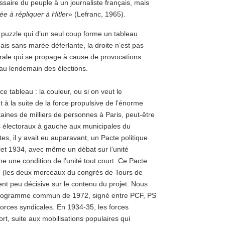
aire du peuple à un journaliste français, mais
ée à répliquer à Hitler
» (Lefranc, 1965).
 puzzle qui d’un seul coup forme un tableau
mais sans marée déferlante, la droite n’est pas
nérale qui se propage à cause de provocations
 au lendemain des élections.
 tableau : la couleur, ou si on veut le
 à la suite de la force propulsive de l’énorme
aines de milliers de personnes à Paris, peut-être
s électoraux à gauche aux municipales du
es, il y avait eu auparavant, un Pacte politique
llet 1934, avec même un débat sur l’unité
 une condition de l’unité tout court. Ce Pacte
e (les deux morceaux du congrès de Tours de
nt peu décisive sur le contenu du projet. Nous
 programme commun de 1972, signé entre PCF, PS
forces syndicales. En 1934-35, les forces
fort, suite aux mobilisations populaires qui