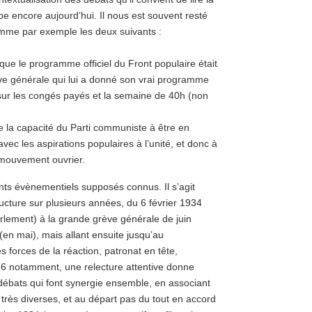
pe encore aujourd’hui. Il nous est souvent resté
mme par exemple les deux suivants :
 que le programme officiel du Front populaire était
rève générale qui lui a donné son vrai programme
 sur les congés payés et la semaine de 40h (non
de la capacité du Parti communiste à être en
ec les aspirations populaires à l’unité, et donc à
u mouvement ouvrier.
nts évènementiels supposés connus. Il s’agit
tructure sur plusieurs années, du 6 février 1934
arlement) à la grande grève générale de juin
 (en mai), mais allant ensuite jusqu’au
 forces de la réaction, patronat en tête,
6 notamment, une relecture attentive donne
débats qui font synergie ensemble, en associant
très diverses, et au départ pas du tout en accord