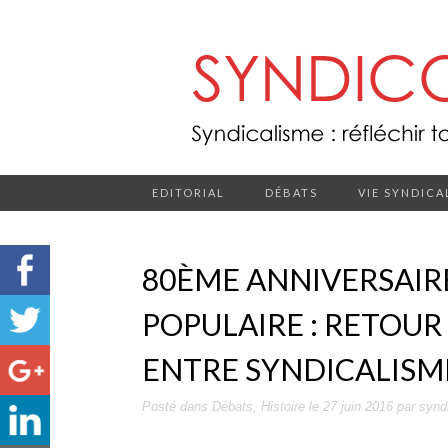
EDITORIAL
DÉBATS
VIE SYNDICA
80ÈME ANNIVERSAIR
POPULAIRE : RETOUR
ENTRE SYNDICALISME
Posté dans
Débats
,
Histoire
le
27 juin 2016
par
synd