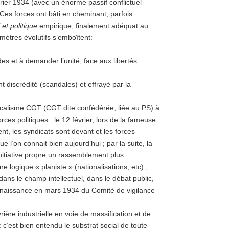
rier 1934 (avec un énorme passif conflictuel
. Ces forces ont bâti en cheminant, parfois
 et politique
empirique, finalement adéquat au
ètres évolutifs s’emboîtent:
des et à demander l’unité, face aux libertés
 discrédité (scandales) et effrayé par la
dicalisme CGT (CGT dite confédérée, liée au PS) à
ces politiques : le 12 février, lors de la fameuse
nt, les syndicats sont devant et les forces
e l’on connait bien aujourd’hui ; par la suite, la
nitiative propre un rassemblement plus
ne logique « planiste » (nationalisations, etc) ;
 dans le champ intellectuel, dans le débat public,
s (naissance en mars 1934 du Comité de vigilance
ière industrielle en voie de massification et de
: c’est bien entendu le substrat social de toute