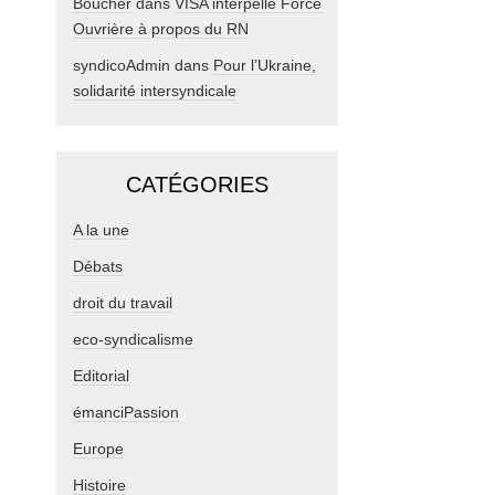
Boucher
dans
VISA interpelle Force
Ouvrière à propos du RN
syndicoAdmin
dans
Pour l’Ukraine,
solidarité intersyndicale
CATÉGORIES
A la une
Débats
droit du travail
eco-syndicalisme
Editorial
émanciPassion
Europe
Histoire