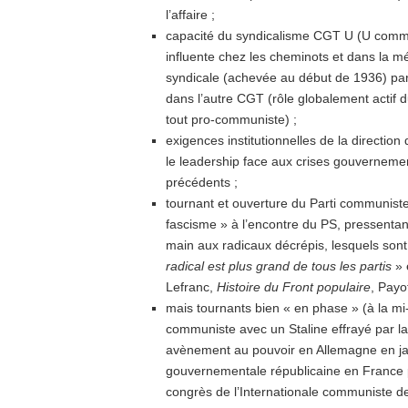
l’affaire ;
capacité du syndicalisme CGT U (U comme 
influente chez les cheminots et dans la mét
syndicale (achevée au début de 1936) par un
dans l’autre CGT (rôle globalement actif d
tout pro-communiste) ;
exigences institutionnelles de la direction
le leadership face aux crises gouvernemen
précédents ;
tournant et ouverture du Parti communiste
fascisme » à l’encontre du PS, pressentant
main aux radicaux décrépis, lesquels sont 
radical est plus grand de tous les partis
» 
Lefranc,
Histoire du Front populaire
, Payo
mais tournants bien « en phase » (à la mi-
communiste avec un Staline effrayé par l
avènement au pouvoir en Allemagne en jan
gouvernementale républicaine en France p
congrès de l’Internationale communiste de ju