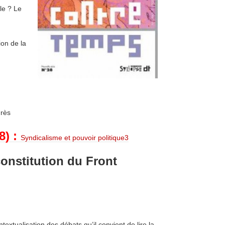
le ? Le
ion de la
grès
8) :
Syndicalisme et pouvoir politique3
constitution du Front
extualisation des débats qu’il convient de lire la