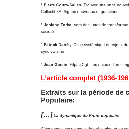
° Pierre Cours-Salies,
Trouver une unité nouvel
Collectif 3A. Signes nouveaux et questions.
° Josiane Zarka,
Vers des luttes de transformat
société
° Patrick Darré ,
Crise systémique et enjeux du
syndicalisme
° Jean Gersin,
Filpac Cgt. Les enjeux d’un con
L’article complet (1936-196
Extraits sur la période de 
Populaire:
[…]
La dynamique du Front populaire
C’est donc avec un souci de précaution et de cont