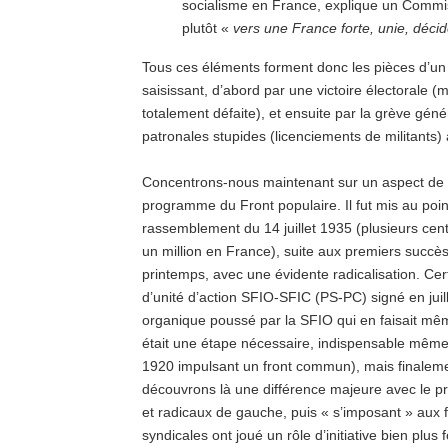
socialisme en France, explique un Commiss
plutôt «
vers une France forte, unie, décid
Tous ces éléments forment donc les pièces d’un
saisissant, d’abord par une victoire électorale (
totalement défaite), et ensuite par la grève gé
patronales stupides (licenciements de militants)
Concentrons-nous maintenant sur un aspect de ce
programme du Front populaire. Il fut mis au point
rassemblement du 14 juillet 1935 (plusieurs cent
un million en France), suite aux premiers succè
printemps, avec une évidente radicalisation. Cert
d’unité d’action SFIO-SFIC (PS-PC) signé en jui
organique poussé par la SFIO qui en faisait même
était une étape nécessaire, indispensable mêm
1920 impulsant un front commun), mais finaleme
découvrons là une différence majeure avec le
et radicaux de gauche, puis « s’imposant » aux 
syndicales ont joué un rôle d’initiative bien plus 