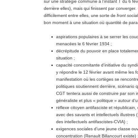
sur une stratégie commune à l’instant T du 6 fév
derrière elles), mais qui finissent par converger
difficilement entre elles, une sorte de
front social
bon moment à une situation où quantité de param
aspirations populaires à se serrer les cou
menacées le 6 février 1934 ;
décrépitude du pouvoir en place totalement
situation ;
capacité concomitante d’initiative du syn
y répondre le 12 février avant même les for
manifestation où les cortèges se rencontre
politiques soutiennent derrière, scénario qu
CGT tentera aussi de construire par son i
généraliste et plus « politique » autour d’u
réflexe citoyen antifasciste et républicain,
avec des savants et intellectuels illustre
des intellectuels antifascistes-CVIA) ;
exigences sociales d’une jeune classe ouvr
concentration (Renault Billancourt existe) 