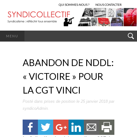
QUI SOMMES-NOUS ?
NOUS CONTACTER
MENU
ABANDON DE NDDL:
« VICTOIRE » POUR
LA CGT VINCI
Posté dans
prises de position
le
25 janvier 2018
par
syndicoAdmin
.