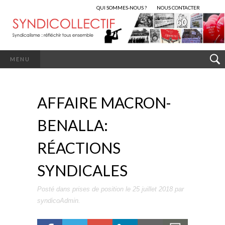
QUI SOMMES-NOUS ?
NOUS CONTACTER
MENU
AFFAIRE MACRON-
BENALLA:
RÉACTIONS
SYNDICALES
Posté dans
prises de position
le
25 juillet 2018
par
syndicoAdmin
.