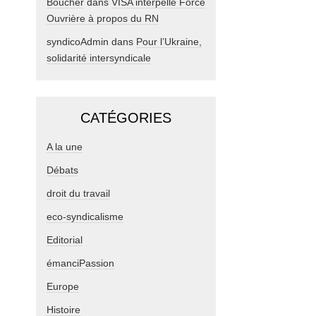
Boucher
dans
VISA interpelle Force
Ouvrière à propos du RN
syndicoAdmin
dans
Pour l’Ukraine,
solidarité intersyndicale
CATÉGORIES
A la une
Débats
droit du travail
eco-syndicalisme
Editorial
émanciPassion
Europe
Histoire