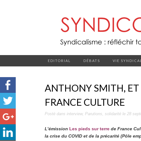
EDITORIAL
DÉBATS
VIE SYNDICA
ANTHONY SMITH, ET 
FRANCE CULTURE
Posté dans
interview
,
Parutions
,
solidarité
le
28 sep
L’émission
Les pieds sur terre
de France Cultu
la crise du COVID et de la précarité (Pôle em