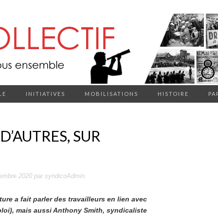
LE
INITIATIVES
MOBILISATIONS
HISTOIRE
PA
D’AUTRES, SUR
tembre 2020
par
syndicoAdmin
.
re a fait parler des travailleurs en lien avec
ploi), mais aussi Anthony Smith, syndicaliste