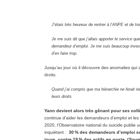
J’étais très heureux de rentrer à l’ANPE et de tr
Je me suis dit que
j’allais apporter le service q
demandeur d’emploi
. Je me suis beaucoup inves
d’en faire trop.
Jusqu’au jour où il découvre des anomalies qui a
droits.
Quand j’ai compris que ma hiérarchie ne ferait rie
leurs droits.
Yann devient alors très gênant pour ses coll
continue d’aider les demandeurs d’emploi et les 
2020, l’Observatoire national du suicide publie
inquiétant :
30 % des demandeurs d’emploi so
jours, contre 19 % des actifs en poste. (
Sourc