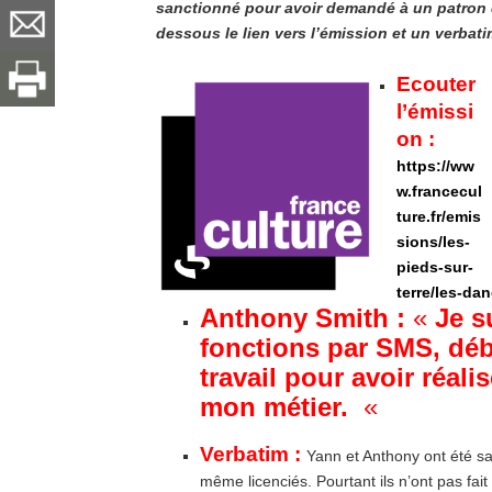
sanctionné pour avoir demandé à un patron d
dessous le lien vers l’émission et un verba
Ecouter
l’émissi
on :
https://ww
w.francecul
ture.fr/emis
sions/les-
pieds-sur-
terre/les-dan
Anthony Smith :
«
Je s
fonctions par SMS, déb
travail pour avoir réali
mon métier.
«
Verbatim :
Yann et Anthony ont été sa
même licenciés. Pourtant ils n’ont pas fait 