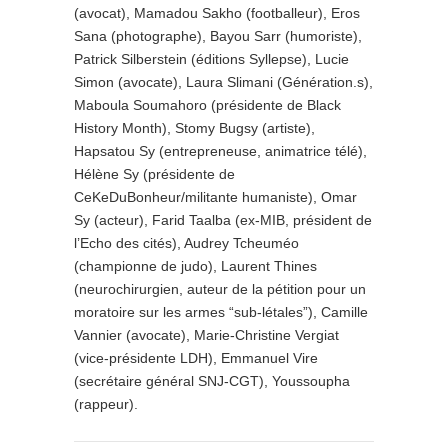
(avocat), Mamadou Sakho (footballeur), Eros
Sana (photographe), Bayou Sarr (humoriste),
Patrick Silberstein (éditions Syllepse), Lucie
Simon (avocate), Laura Slimani (Génération.s),
Maboula Soumahoro (présidente de Black
History Month), Stomy Bugsy (artiste),
Hapsatou Sy (entrepreneuse, animatrice télé),
Hélène Sy (présidente de
CeKeDuBonheur/militante humaniste), Omar
Sy (acteur), Farid Taalba (ex-MIB, président de
l’Echo des cités), Audrey Tcheuméo
(championne de judo), Laurent Thines
(neurochirurgien, auteur de la pétition pour un
moratoire sur les armes “sub-létales”), Camille
Vannier (avocate), Marie-Christine Vergiat
(vice-présidente LDH), Emmanuel Vire
(secrétaire général SNJ-CGT), Youssoupha
(rappeur).