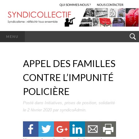
QUI SOMMES-NOUS ?
NOUS CONTACTER
MENU
APPEL DES FAMILLES
CONTRE L’IMPUNITÉ
POLICIÈRE
Posté dans
Initiatives
,
prises de position
,
solidarité
le
2 février 2020
par
syndicoAdmin
.