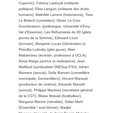
Copernic), Fahima Laidoudi (militante
politique), Elise Languin (militante des droits
humains), Mathilde Larrere (historienne), Yvan
Le Bolloch (comédien), Olivier Le Cour
Grandmaison, (politologue, Université d’Evry-
Val d’Essonne), Les Réfractaires du 80 (gilets
jaunes de la Somme), Edouard Louis
(écrivain), Benjamin Lucas (Génération.s),
Priscillia Ludosky (gilet jaune), Alain
Mabanckou (écrivain, professeur à UCLA),
Aïssa Maïga (actrice et réalisatrice), Jean
Malifaud (syndicaliste SNESup-FSU), Adrien
Mamere (avocat), Sofia Manseri (conseillère
municipale, Gennevilliers), Vincent Maraval
(producteur de cinéma), Eduardo Mariotti
(avocat), Philippe Martinez (secrétaire général
de la CGT), Blaise Matuidi (footballeur),
Margaret Mechin (retraitée), Didier Mehl
(Ensemble ! sud-Vienne), Madjid