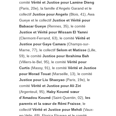
comité
Vérité et Justice pour Lamine Dieng
(Paris, 20e), la famille d’Angelo Garand et le
collectif
Justice pour Angelo
(Blois, 41), Awa
Gueye et le collectif
Justice et Vérité pour
Babacar Gueye
(Rennes, 35), le comité
Justice et Vérité pour Wissam El Yamni
(Clermont-Ferrand, 63), le comité
Vérité et
Justice pour Gaye Camara
(Champs-sur-
Marne, 77), le collectif
Selom et Matisse
(Lille,
59), le comité
Justice pour Ibrahima Bah
(Villiers-le-Bel, 95), le comité
Vérité pour
Curtis
(Massy, 91), le comité
Vérité et Justice
pour Morad Touat
(Marseille, 13), le comité
Justice pour Liu Shaoyao
(Paris, 19e), le
comité
Vérité et Justice pour Ali Ziri
(Argenteuil, 95),
Haby Koumé sœur
d’Amadou Koumé
(Saint-Quentin, 02),
les
parents et la sœur de Rémi Fraisse
, le
collectif
Vérité et Justice pour Mehdi
(Vaux-
en-Velin, 69), Florica Floarea et le comité