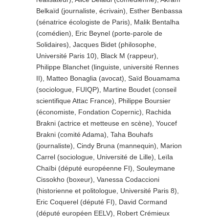
Belkaïd (journaliste, écrivain), Esther Benbassa
(sénatrice écologiste de Paris), Malik Bentalha
(comédien), Eric Beynel (porte-parole de
Solidaires), Jacques Bidet (philosophe,
Université Paris 10), Black M (rappeur),
Philippe Blanchet (linguiste, université Rennes
II), Matteo Bonaglia (avocat), Saïd Bouamama
(sociologue, FUIQP), Martine Boudet (conseil
scientifique Attac France), Philippe Boursier
(économiste, Fondation Copernic), Rachida
Brakni (actrice et metteuse en scène), Youcef
Brakni (comité Adama), Taha Bouhafs
(journaliste), Cindy Bruna (mannequin), Marion
Carrel (sociologue, Université de Lille), Leïla
Chaïbi (député européenne FI), Souleymane
Cissokho (boxeur), Vanessa Codaccioni
(historienne et politologue, Université Paris 8),
Eric Coquerel (député FI), David Cormand
(député européen EELV), Robert Crémieux