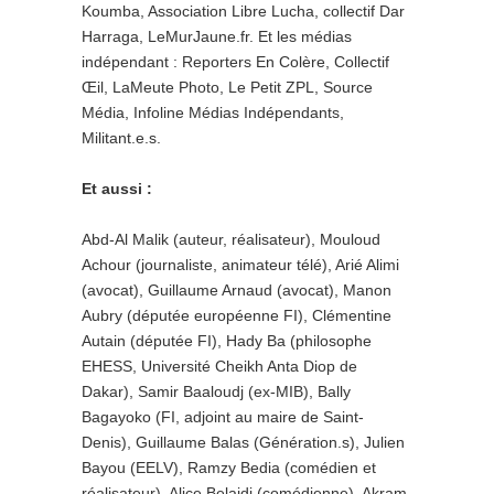
Koumba, Association Libre Lucha, collectif Dar
Harraga, LeMurJaune.fr. Et les médias
indépendant : Reporters En Colère, Collectif
Œil, LaMeute Photo, Le Petit ZPL, Source
Média, Infoline Médias Indépendants,
Militant.e.s.
Et aussi :
Abd-Al Malik (auteur, réalisateur), Mouloud
Achour (journaliste, animateur télé), Arié Alimi
(avocat), Guillaume Arnaud (avocat), Manon
Aubry (députée européenne FI), Clémentine
Autain (députée FI), Hady Ba (philosophe
EHESS, Université Cheikh Anta Diop de
Dakar), Samir Baaloudj (ex-MIB), Bally
Bagayoko (FI, adjoint au maire de Saint-
Denis), Guillaume Balas (Génération.s), Julien
Bayou (EELV), Ramzy Bedia (comédien et
réalisateur), Alice Belaidi (comédienne), Akram