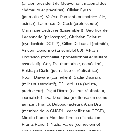
(ancien président du Mouvement national des
chômeurs et précaires), Olivier Cyran
(journaliste), Valérie Damidot (animatrice télé,
actrice), Laurence De Cock (professeure),
Christiane Dedryver (Ensemble !), Geoffroy de
Lagasnerie (philosophe), Christian Delarue
(syndicaliste DGFIP), Gilles Deloustal (retraité),
Vincent Denorme (Ensemble! 80), Vikash
Dhorasoo (footballeur professionnel et militant
associatif), Waly Dia (humoriste, comédien),
Rokhaya Diallo (journaliste et réalisatrice),
Noom Diawara (comédien), Sadia Diawara
(militant associatif), DJ Lord Issa (artiste,
producteur), Djigui Diarra (acteur, réalisateur,
journaliste), Eva Doumbia (metteuse en scène,
autrice), Franck Dubosc (acteur), Alain Dru
(membre de la CNCDH, conseiller au CESE),
Mireille Fanon-Mendès-France (Fondation
Frantz Fanon), Nadia Fares (comédienne),