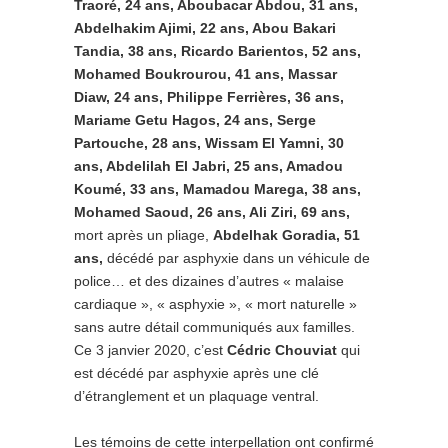
Traoré, 24 ans, Aboubacar Abdou, 31 ans,
Abdelhakim Ajimi, 22 ans, Abou Bakari
Tandia, 38 ans, Ricardo Barientos, 52 ans,
Mohamed Boukrourou, 41 ans, Massar
Diaw, 24 ans, Philippe Ferrières, 36 ans,
Mariame Getu Hagos, 24 ans, Serge
Partouche, 28 ans, Wissam El Yamni, 30
ans, Abdelilah El Jabri, 25 ans, Amadou
Koumé, 33 ans, Mamadou Marega, 38 ans,
Mohamed Saoud, 26 ans, Ali Ziri, 69 ans,
mort après un pliage,
Abdelhak Goradia, 51
ans,
décédé par asphyxie dans un véhicule de
police… et des dizaines d’autres « malaise
cardiaque », « asphyxie », « mort naturelle »
sans autre détail communiqués aux familles.
Ce 3 janvier 2020, c’est
Cédric Chouviat
qui
est décédé par asphyxie après une clé
d’étranglement et un plaquage ventral.
Les témoins de cette interpellation ont confirmé