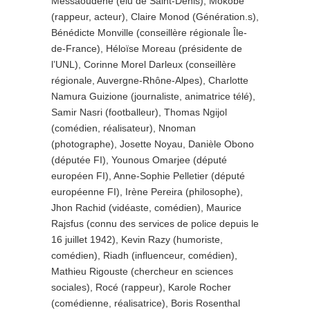
Messaoudène (élu de Saint-Denis), Mokobe
(rappeur, acteur), Claire Monod (Génération.s),
Bénédicte Monville (conseillère régionale Île-
de-France), Héloïse Moreau (présidente de
l’UNL), Corinne Morel Darleux (conseillère
régionale, Auvergne-Rhône-Alpes), Charlotte
Namura Guizione (journaliste, animatrice télé),
Samir Nasri (footballeur), Thomas Ngijol
(comédien, réalisateur), Nnoman
(photographe), Josette Noyau, Danièle Obono
(députée FI), Younous Omarjee (député
européen FI), Anne-Sophie Pelletier (député
européenne FI), Irène Pereira (philosophe),
Jhon Rachid (vidéaste, comédien), Maurice
Rajsfus (connu des services de police depuis le
16 juillet 1942), Kevin Razy (humoriste,
comédien), Riadh (influenceur, comédien),
Mathieu Rigouste (chercheur en sciences
sociales), Rocé (rappeur), Karole Rocher
(comédienne, réalisatrice), Boris Rosenthal