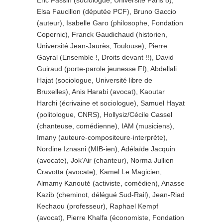
Eric Fassin (sociologue, Université Paris 8),
Elsa Faucillon (députée PCF), Bruno Gaccio
(auteur), Isabelle Garo (philosophe, Fondation
Copernic), Franck Gaudichaud (historien,
Université Jean-Jaurès, Toulouse), Pierre
Gayral (Ensemble !, Droits devant !!), David
Guiraud (porte-parole jeunesse FI), Abdellali
Hajat (sociologue, Université libre de
Bruxelles), Anis Harabi (avocat), Kaoutar
Harchi (écrivaine et sociologue), Samuel Hayat
(politologue, CNRS), Hollysiz/Cécile Cassel
(chanteuse, comédienne), IAM (musiciens),
Imany (auteure-compositeure-
interprète),
Nordine Iznasni (MIB-ien), Adélaïde Jacquin
(avocate), Jok’Air (chanteur), Norma Jullien
Cravotta (avocate), Kamel Le Magicien,
Almamy Kanouté (activiste, comédien), Anasse
Kazib (cheminot, délégué Sud-Rail), Jean-Riad
Kechaou (professeur), Raphael Kempf
(avocat), Pierre Khalfa (économiste, Fondation