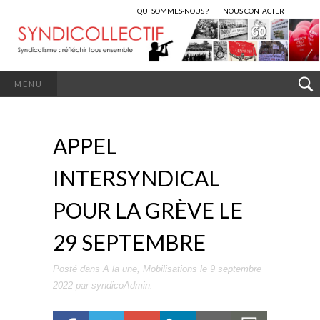
QUI SOMMES-NOUS ?
NOUS CONTACTER
MENU
APPEL
INTERSYNDICAL
POUR LA GRÈVE LE
29 SEPTEMBRE
Posté dans
A la une
,
Mobilisations
le
9 septembre
2022
par
syndicoAdmin
.