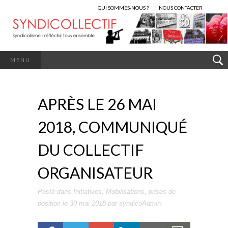
QUI SOMMES-NOUS ?
NOUS CONTACTER
MENU
APRÈS LE 26 MAI
2018, COMMUNIQUÉ
DU COLLECTIF
ORGANISATEUR
Posté dans
Initiatives
,
Mobilisations
,
prises de
position
le
30 mai 2018
par
syndicoAdmin
.