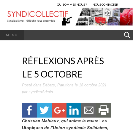
QUI SOMMES-NOUS ?
NOUS CONTACTER
MENU
RÉFLEXIONS APRÈS
LE 5 OCTOBRE
Posté dans
Débats
,
Parutions
le
18 octobre 2021
par
syndicoAdmin
.
Christian Mahieux, qui anime la revue
Les
Utopiques
de l’Union syndicale Solidaires,