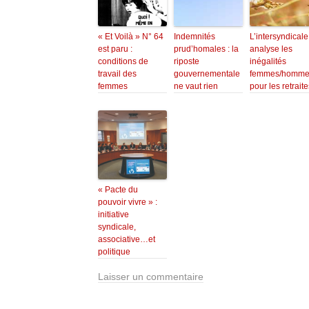
« Et Voilà » N° 64
Indemnités
L’intersyndicale
est paru :
prud’homales : la
analyse les
conditions de
riposte
inégalités
travail des
gouvernementale
femmes/homme
femmes
ne vaut rien
pour les retraite
« Pacte du
pouvoir vivre » :
initiative
syndicale,
associative…et
politique
Laisser un commentaire