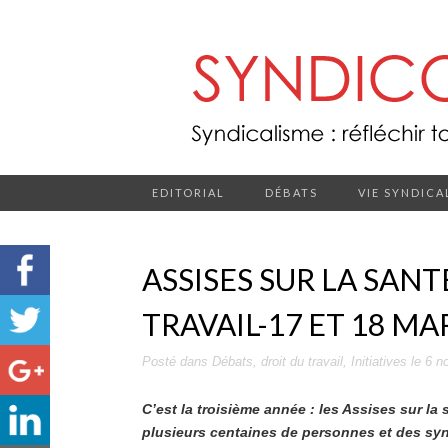
EDITORIAL
DÉBATS
VIE SYNDICA
ASSISES SUR LA SANT
TRAVAIL-17 ET 18 MA
Posté dans
Débats
,
droit du travail
,
Initiatives
le
6 n
C’est la troisième année : les Assises sur la s
plusieurs centaines de personnes et des synd