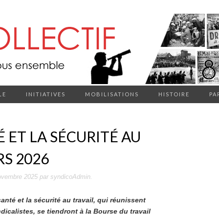
LE
INITIATIVES
MOBILISATIONS
HISTOIRE
PA
É ET LA SÉCURITÉ AU
RS 2026
ovembre 2025
par
syndicoAdmin
.
anté et la sécurité au travail, qui réunissent
icalistes, se tiendront à la Bourse du travail