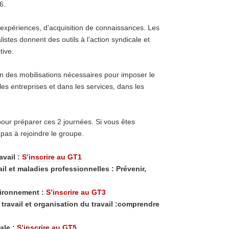
6.
xpériences, d’acquisition de connaissances. Les
istes donnent des outils à l’action syndicale et
tive.
en des mobilisations nécessaires pour imposer le
 les entreprises et dans les services, dans les
pour préparer ces 2 journées. Si vous êtes
 pas à rejoindre le groupe.
avail :
S’inscrire au GT1
ail et maladies professionnelles : Prévenir,
nvironnement :
S’inscrire au GT3
travail et organisation du travail :comprendre
ale :
S’inscrire au GT5