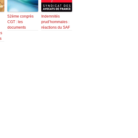
52ème congrès
Indemnités
CGT : les
prud’hommales :
documents
réactions du SAF
s
s