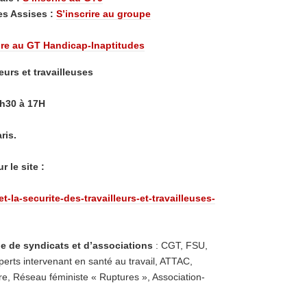
s Assises :
S’inscrire au groupe
ire au GT
Handicap-Inaptitudes
eurs et travailleuses
9h30 à 17H
ris.
 le site :
t-la-securite-des-travailleurs-et-travailleuses-
e de syndicats et d’associations
: CGT, FSU,
perts intervenant en santé au travail, ATTAC,
ère, Réseau féministe « Ruptures », Association-