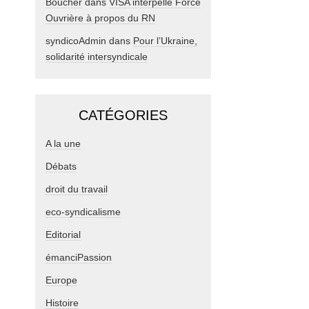
Boucher
dans
VISA interpelle Force
Ouvrière à propos du RN
syndicoAdmin
dans
Pour l’Ukraine,
solidarité intersyndicale
CATÉGORIES
A la une
Débats
droit du travail
eco-syndicalisme
Editorial
émanciPassion
Europe
Histoire