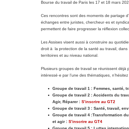
Bourse du travail de Paris les 17 et 18 mars 202
Ces rencontres sont des moments de partage d’e
échanges entre juristes, chercheur·es et syndical
permettent de faire progresser la réflexion collec
Les Assises visent aussi à construire au quotidi
droit à la protection de la santé au travail, dans
territoires et au niveau national.
Plusieurs groupes de travail se réunissent déjà 
intéressé·e par l’une des thématiques, n’hésitez
Groupe de travail 1 : Femmes, santé, tr
Groupe de travail 2 : Accidents du trav
Agir, Réparer :
S’inscrire au GT2
Groupe de travail 3 : Santé, travail, e
Groupe de travail 4 :Transformation du 
et agir :
S’inscrire au GT4
Groupe de travail 5 : Luttes internation