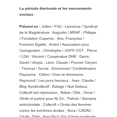
La période électorale et les mouvements
sociaux
Présent.es :
Julien / FSU ; Laurence / Syndicat
de la Magistrature ; Augustin / MRAP ; Philippe
/ Fondation Copernic ; Ana, Françoise /
Femmes Egalité ; André / Association pour
l’autogestion ; Christophe / UGFF-CGT ; Pierre
/ LDH ; Vincent / Coopérative DHR ; Denis,
David / Utopia ; Léon, Claude / Pouvoir Citoyen
; Thomas / Survie ; Emmanuel / Confédération
Paysanne ; Céline / Osez le féminisme ;
Raymond / Les jours heureux ; Jean- Claude /
Blog Syndicollectif ; Edwige / Nuit Debout,
Collectif ant-répression ; Babar / DAL ; Omar /
Vérité et justice pour Ali Ziri ; Patrick / Semaine
anticoloniale ; Collectif « Droits des femmes
contre les extrêmes droites ; Nora / CADAC ;
Cécile, Théo, Jean Paul, Eric (Union syndicale