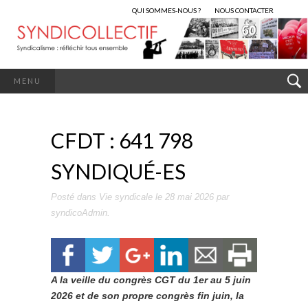
QUI SOMMES-NOUS ?
NOUS CONTACTER
MENU
CFDT : 641 798
SYNDIQUÉ-ES
Posté dans
Vie syndicale
le
28 mai 2026
par
syndicoAdmin
.
A la veille du congrès CGT du 1er au 5 juin
2026 et de son propre congrès fin juin, la