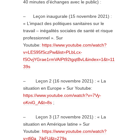
40 minutes d’échanges avec le public) :
– Leçon inaugurale (15 novembre 2021) :
« L’impact des politiques sanitaires sur le
travail – inégalités sociales de santé et risque
professionnel ». Sur
Youtube:
https://www.youtube.com/watch?
v=LES95fSczPw&list=PLbLcx-
fSOvjYGrae1rmVAIPt92tgqtBvL&index=1&t=11
39s
– Leçon 2 (16 novembre 2021) : « La
situation en Europe » Sur Youtube:
https://www.youtube.com/watch?v=7Vy-
oKniG_A&t=8s
;
– Leçon 3 (17 novembre 2021) : « La
situation en Amérique latine » Sur
Youtube:
https://www.youtube.com/watch?
v=tfi0a_7jkFU&t=279s