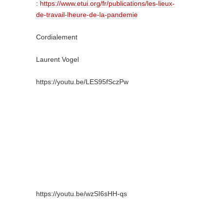
:
https://www.etui.org/fr/publications/les-lieux-
de-travail-lheure-de-la-pandemie
Cordialement
Laurent
Vogel
https://youtu.be/LES95fSczPw
https://youtu.be/wzSI6sHH-qs