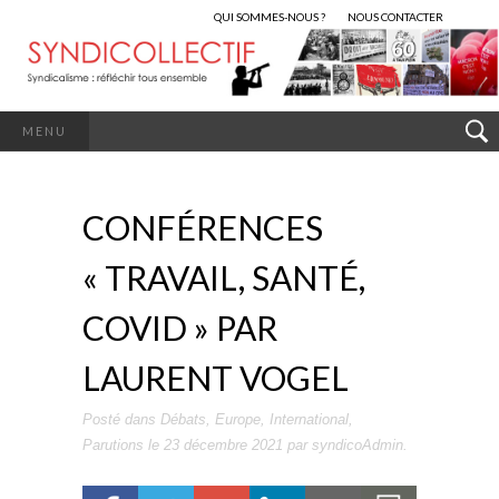
QUI SOMMES-NOUS ?
NOUS CONTACTER
MENU
CONFÉRENCES
« TRAVAIL, SANTÉ,
COVID » PAR
LAURENT VOGEL
Posté dans
Débats
,
Europe
,
International
,
Parutions
le
23 décembre 2021
par
syndicoAdmin
.