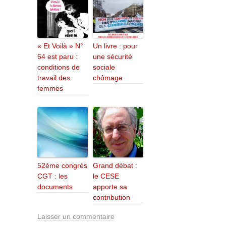
« Et Voilà » N°
Un livre : pour
64 est paru :
une sécurité
conditions de
sociale
travail des
chômage
femmes
52ème congrès
Grand débat :
CGT : les
le CESE
documents
apporte sa
contribution
Laisser un commentaire