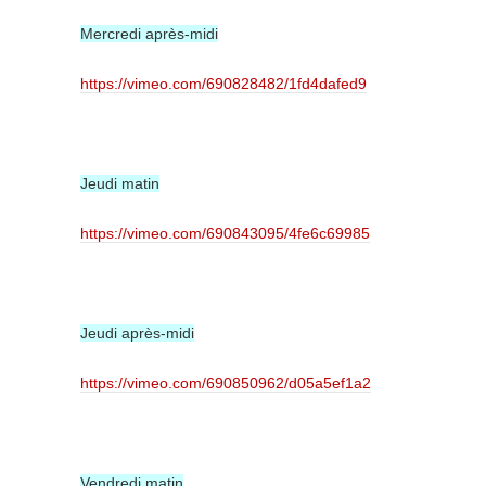
Mercredi après-midi
https://vimeo.com/690828482/1fd4dafed9
Jeudi matin
https://vimeo.com/690843095/4fe6c69985
Jeudi après-midi
https://vimeo.com/690850962/d05a5ef1a2
Vendredi matin