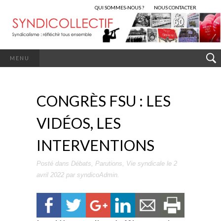
QUI SOMMES-NOUS ?
NOUS CONTACTER
MENU
CONGRÈS FSU : LES
VIDÉOS, LES
INTERVENTIONS
Posté dans
Débats
,
Parutions
,
Vie syndicale
le
2
avril 2022
par
syndicoAdmin
.