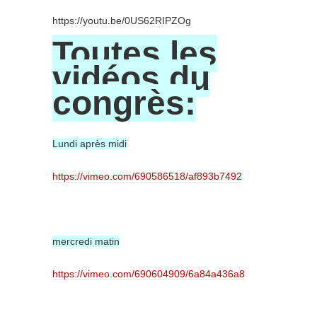
https://youtu.be/0US62RIPZOg
Toutes les
vidéos du
congrès:
Lundi après midi
https://vimeo.com/690586518/af893b7492
mercredi matin
https://vimeo.com/690604909/6a84a436a8