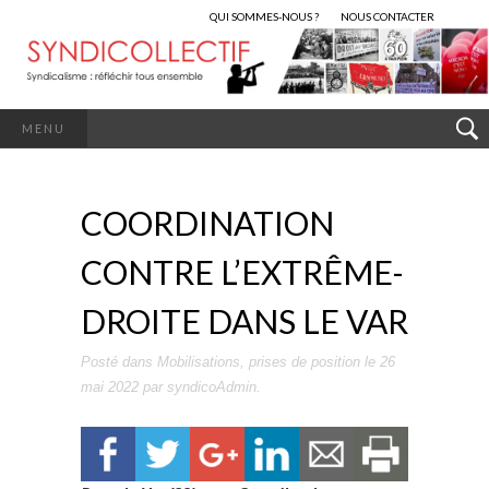
QUI SOMMES-NOUS ?
NOUS CONTACTER
MENU
COORDINATION
CONTRE L’EXTRÊME-
DROITE DANS LE VAR
Posté dans
Mobilisations
,
prises de position
le
26
mai 2022
par
syndicoAdmin
.