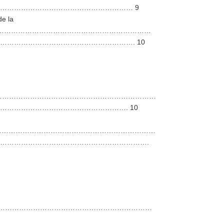
………………………………………………… 9
de la
………………………………………………………………
………………………………………………. 10
…………………………………………………………………
……………………………………………. 10
………………………………………………………………………
……………………………………………………….
…………………………………………………………