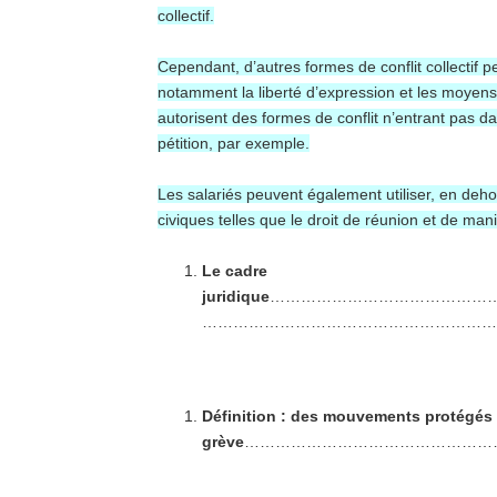
collectif.
Cependant, d’autres formes de conflit collectif p
notamment la liberté d’expression et les moyens 
autorisent des formes de conflit n’entrant pas da
pétition, par exemple.
Les salariés peuvent également utiliser, en dehor
civiques telles que le droit de réunion et de mani
Le cadre
juridique
……………………………………
………………………………………………
Définition : des mouvements protégés p
grève
…………………………………………