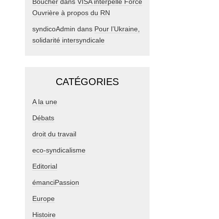
Boucher
dans
VISA interpelle Force
Ouvrière à propos du RN
syndicoAdmin
dans
Pour l’Ukraine,
solidarité intersyndicale
CATÉGORIES
A la une
Débats
droit du travail
eco-syndicalisme
Editorial
émanciPassion
Europe
Histoire