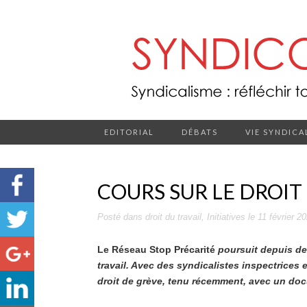
EDITORIAL
DÉBATS
VIE SYNDICA
COURS SUR LE DROIT
Posté dans
droit du travail
,
Initiatives
le
11 février 2
Le Réseau
Stop Précarité
poursuit depuis des
travail. Avec des syndicalistes inspectrices e
droit de grève, tenu récemment, avec un docu