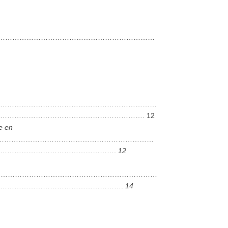
…………………………………………………………
……………………………………………………………………
…………………………………………………. 12
se en
…………………………………………………………
………………………………………….
12
……………………………………………………………
…………………………………………….
14