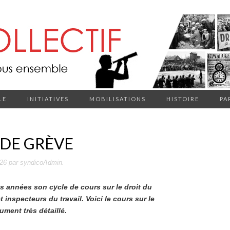
LE
INITIATIVES
MOBILISATIONS
HISTOIRE
PA
 DE GRÈVE
026
par
syndicoAdmin
.
 années son cycle de cours sur le droit du
t inspecteurs du travail. Voici le cours sur le
ment très détaillé.