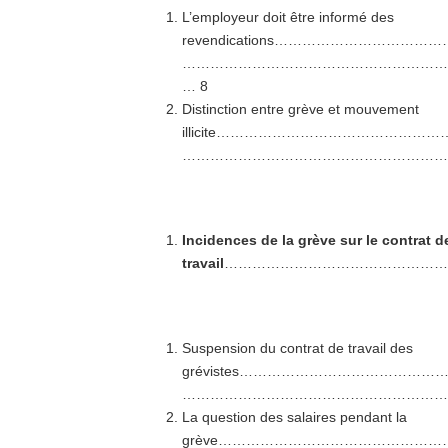
L’employeur doit être informé des
revendications……………………
…………………………………………………
… 8
Distinction entre grève et mouvement
illicite…………………………………
…………………………………………………
Incidences de la grève sur le contrat d
travail
………………………………………
Suspension du contrat de travail des
grévistes………………………………
…………………………………………………
La question des salaires pendant la
grève………………………………………