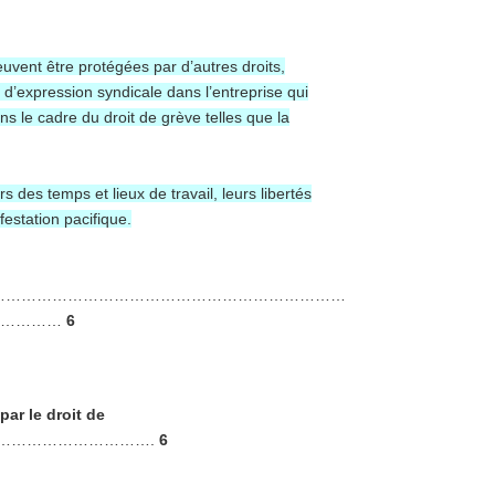
euvent être protégées par d’autres droits,
d’expression syndicale dans l’entreprise qui
ns le cadre du droit de grève telles que la
s des temps et lieux de travail, leurs libertés
festation pacifique.
……………………………………………………………
……………
6
ar le droit de
………………………….
6