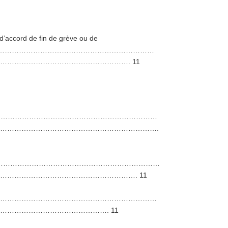
d’accord de fin de grève ou de
………………………………………………………………
……………………………………………. 11
………………………………………………………………………
………………………………………………………….
…………………………………………………………………
………………………………………………. 11
…………………………………………………………
……………………………………. 11