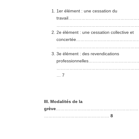
1er élément : une cessation du
travail……………………………………
…………………………………………………
2e élément : une cessation collective et
concertée………………………………
…………………………………………………
3e élément : des revendications
professionnelles………………
…………………………………………………
… 7
III. Modalités de la
grève
…………………………………………………
………………………………………
8