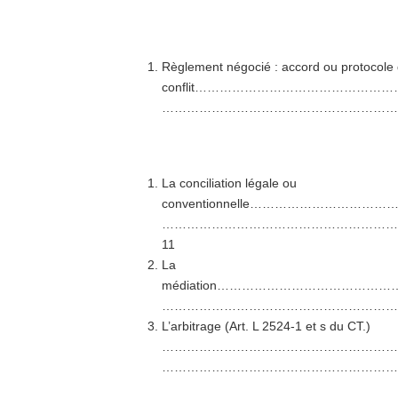
Règlement négocié : accord ou protocole 
conflit……………………………………
……………………………………………………
La conciliation légale ou
conventionnelle…………………
…………………………………………………
11
La
médiation………………………………
……………………………………………………
L’arbitrage (Art. L 2524-1 et s du CT.)
…………………………………………………
……………………………………………………