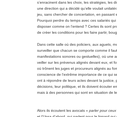
s’enracinent dans les choix, les stratégies, les 
une direction qui a décidé qu’elle voulait unilat
jeu, sans chercher de concertation, en passant 
Pourquoi perdre du temps avec ces salariés qui
disposer comme on l’entend ? Certes ils sont prot
de créer les conditions pour les faire partir, b
Dans cette salle où des policiers, aux aguets, 
surveiller que chacun se comporte comme il faut 
manifestations sonores ou gestuelles), où une 
veiller sur les prévenus alignés devant eux, et fo
où trônent les juges et procureurs alignés au f
conscience de l’extrême importance de ce qui se
ont à répondre de leurs actes devant la justice
décisions, leur politique, et ils doivent écouter 
mais à des personnes qui sont en situation de le
Alors ils écoutent les avocats «
parler pour ceux 
et l’Unsa d’abord, qui parlent pour le lignard qui