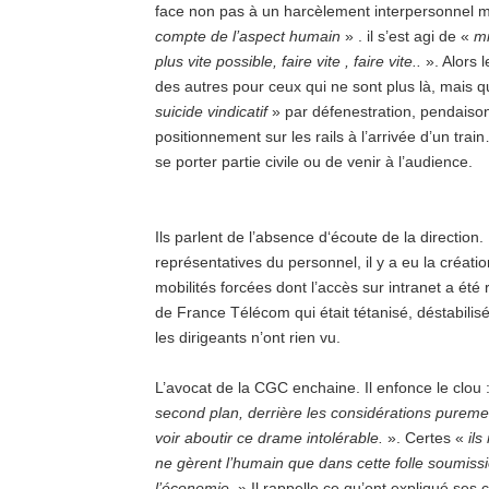
face non pas à un harcèlement interpersonnel ma
compte de l’aspect humain
» . il s’est agi de «
mi
plus vite possible, faire vite , faire vite..
». Alors 
des autres pour ceux qui ne sont plus là, mais qu
suicide vindicatif
» par défenestration, pendaiso
positionnement sur les rails à l’arrivée d’un trai
se porter partie civile ou de venir à l’audience.
Ils parlent de l’absence d‘écoute de la direction.
représentatives du personnel, il y a eu la créatio
mobilités forcées dont l’accès sur intranet a ét
de France Télécom qui était tétanisé, déstabilis
les dirigeants n’ont rien vu.
L’avocat de la CGC enchaine. Il enfonce le clou 
second plan, derrière les considérations puremen
voir aboutir ce drame intolérable.
». Certes «
ils
ne gèrent l’humain que dans cette folle soumissi
l’économie.
» Il rappelle ce qu’ont expliqué ses