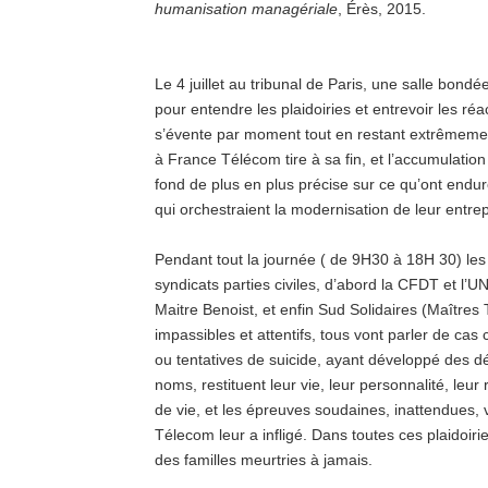
humanisation managériale
, Érès, 2015.
Le 4 juillet au tribunal de Paris, une salle bond
pour entendre les plaidoiries et entrevoir les réa
s’évente par moment tout en restant extrêmeme
à France Télécom tire à sa fin, et l’accumulati
fond de plus en plus précise sur ce qu’ont endu
qui orchestraient la modernisation de leur entrep
Pendant tout la journée ( de 9H30 à 18H 30) les
syndicats parties civiles, d’abord la CFDT et l’U
Maitre Benoist, et enfin Sud Solidaires (Maîtres
impassibles et attentifs, tous vont parler de ca
ou tentatives de suicide, ayant développé des d
noms, restituent leur vie, leur personnalité, leur 
de vie, et les épreuves soudaines, inattendues, 
Télecom leur a infligé. Dans toutes ces plaidoiri
des familles meurtries à jamais.