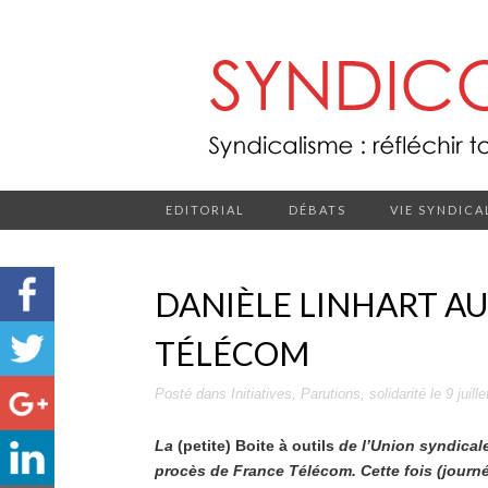
EDITORIAL
DÉBATS
VIE SYNDICA
DANIÈLE LINHART A
TÉLÉCOM
Posté dans
Initiatives
,
Parutions
,
solidarité
le
9 juill
La
(petite) Boite à outils
de l’Union syndical
procès de France Télécom. Cette fois (journée