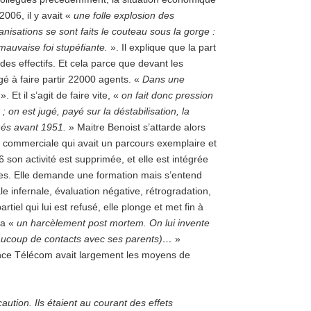
006, il y avait «
une folle explosion des
nisations se sont faits le couteau sous la gorge :
mauvaise foi stupéfiante.
». Il explique que la part
des effectifs. Et cela parce que devant les
gé à faire partir 22000 agents. «
Dans une
». Et il s’agit de faire vite, «
on fait donc pression
on est jugé, payé sur la déstabilisation, la
nés avant 1951.
» Maitre Benoist s’attarde alors
 commerciale qui avait un parcours exemplaire et
son activité est supprimée, et elle est intégrée
es. Elle demande une formation mais s’entend
ale infernale, évaluation négative, rétrogradation,
iel qui lui est refusé, elle plonge et met fin à
ra «
un harcèlement post mortem. On lui invente
beaucoup de contacts avec ses parents)…
»
ance Télécom avait largement les moyens de
caution. Ils étaient au courant des effets