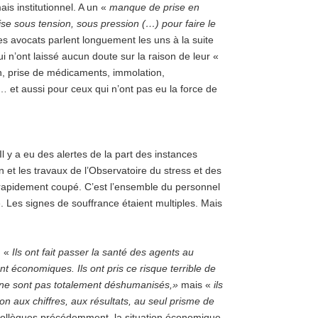
is institutionnel. A un «
manque de prise en
se sous tension, sous pression (…) pour faire le
les avocats parlent longuement les uns à la suite
i n’ont laissé aucun doute sur la raison de leur «
n, prise de médicaments, immolation,
n… et aussi pour ceux qui n’ont pas eu la force de
 Il y a eu des alertes de la part des instances
n et les travaux de l’Observatoire du stress et des
é rapidement coupé. C’est l’ensemble du personnel
é. Les signes de souffrance étaient multiples. Mais
: «
Ils ont fait passer la santé des agents au
t économiques. Ils ont pris ce risque terrible de
 ne sont pas totalement déshumanisés,
»
mais «
ils
on aux chiffres, aux résultats, au seul prisme de
 collègues précédemment, la situation économique