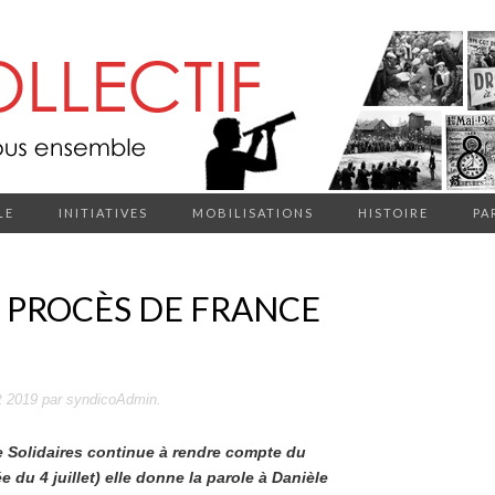
LE
INITIATIVES
MOBILISATIONS
HISTOIRE
PA
U PROCÈS DE FRANCE
et 2019
par
syndicoAdmin
.
e Solidaires continue à rendre compte du
 du 4 juillet) elle donne la parole à Danièle