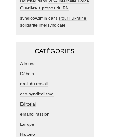
Boucher
dans
VISA interpelle Force
Ouvrière à propos du RN
syndicoAdmin
dans
Pour l’Ukraine,
solidarité intersyndicale
CATÉGORIES
A la une
Débats
droit du travail
eco-syndicalisme
Editorial
émanciPassion
Europe
Histoire