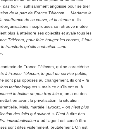
 «
pas bon
», suffisamment angoissé pour se tirer
sion de la part de France Télecom … Madame la
e la souffrance de sa veuve, et la sienne
». Ils
e réorganisations inexpliquées se retrouve mutée
ient plus à atteindre ses objectifs et avale tous les
nce Télécom, pour faire bouger les choses, il faut
 le transferts qu’elle souhaitait…une
».
e contexte de France Télécom, qui se caractérise
ts à France Télécom, le gout du service public,
ne sont pas opposés au changement, ils ont «
la
utions technologiques
» mais ce qu’ils ont eu à
oussé le ballon un peu trop loin
», on a eu des
tait en avant la privatisation, la situation
rrentielle. Mais, martèle l’avocat, «
on n’est plus
ication des faits qui suivent.
» C’est à dire des
tra individualisation
» où l’agent est censé être
ses sont dites violemment, brutalement. On est