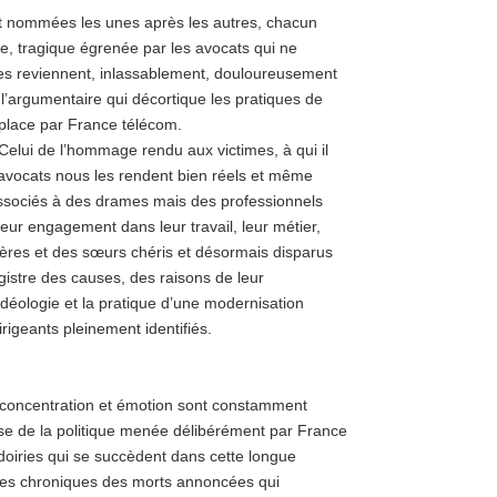
nt nommées les unes après les autres, chacun
ère, tragique égrenée par les avocats qui ne
res reviennent, inlassablement, douloureusement
e l’argumentaire qui décortique les pratiques de
place par France télécom.
 Celui de l’hommage rendu aux victimes, à qui il
s avocats nous les rendent bien réels et même
ssociés à des drames mais des professionnels
leur engagement dans leur travail, leur métier,
frères et des sœurs chéris et désormais disparus
gistre des causes, des raisons de leur
déologie et la pratique d’une modernisation
irigeants pleinement identifiés.
c concentration et émotion sont constamment
lyse de la politique menée délibérément par France
doiries qui se succèdent dans cette longue
 les chroniques des morts annoncées qui