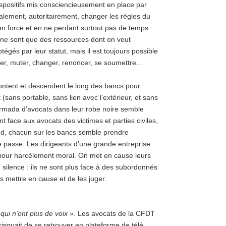
dispositifs mis consciencieusement en place par
éralement, autoritairement, changer les règles du
en force et en ne perdant surtout pas de temps.
 ne sont que des ressources dont on veut
égés par leur statut, mais il est toujours possible
ouger, muter, changer, renoncer, se soumettre…
montent et descendent le long des bancs pour
(sans portable, sans lien avec l’extérieur, et sans
armada d’avocats dans leur robe noire semble
nt face aux avocats des victimes et parties civiles,
ond, chacun sur les bancs semble prendre
 passe. Les dirigeants d’une grande entreprise
, pour harcèlement moral. On met en cause leurs
en silence : ils ne sont plus face à des subordonnés
s mettre en cause et de les juger.
qui n’ont plus de voix
». Les avocats de la CFDT
 risquait de se retrouver en plateforme de télé