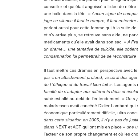
conseiller et qui était angoissé à l’idée de n’être
une balle dans la tête. «
Aucun signe de compas
juge ce silence il faut le rompre, il faut entendr
parlent aussi pour cette femme qui à la suite d
et n’y arrive plus, se retrouve sans aide, ne parv
médicaments qu’elle avait dans son sac. «
A Fra
un drame… une tentative de suicide, elle obtient
condamnation lui permettrait de se reconstruire
Il faut mettre ces drames en perspective avec l
par «
un attachement profond, viscéral des agen
de l ‘éthique et du travail bien fait
». Les agents 
faculté de s’adapter aux différents défis et évol
subir est allé au-delà de l’entendement. «
On a p
maladresses avait concédé Didier Lombard qui met
économique particulièrement difficile, ultra concu
dans cette situation en 2005, il n’y a pas de justif
plans NEXT et ACT qui ont mis en place «
une ul
l’acteur de son propre changement et où les cho