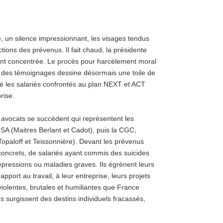
ée, un silence impressionnant, les visages tendus
ctions des prévenus. Il fait chaud, la présidente
nt concentrée. Le procès pour harcèlement moral
on des témoignages dessine désormais une toile de
ré les salariés confrontés au plan NEXT et ACT
rise.
 avocats se succèdent qui représentent les
NSA (Maitres Berlant et Cadot), puis la CGC,
 Topaloff et Teissonnière). Devant les prévenus
s concrets, de salariés ayant commis des suicides
épressions ou maladies graves. Ils égrènent leurs
rapport au travail, à leur entreprise, leurs projets
violentes, brutales et humiliantes que France
es surgissent des destins individuels fracassés,