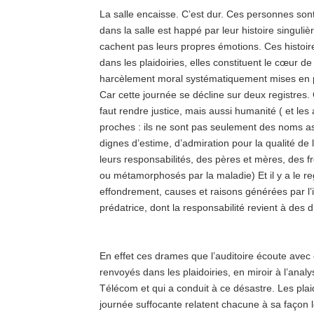
La salle encaisse. C’est dur. Ces personnes so
dans la salle est happé par leur histoire singuli
cachent pas leurs propres émotions. Ces histoi
dans les plaidoiries, elles constituent le cœur d
harcèlement moral systématiquement mises en 
Car cette journée se décline sur deux registres.
faut rendre justice, mais aussi humanité ( et le
proches : ils ne sont pas seulement des noms a
dignes d’estime, d’admiration pour la qualité de 
leurs responsabilités, des pères et mères, des 
ou métamorphosés par la maladie) Et il y a le re
effondrement, causes et raisons générées par l’i
prédatrice, dont la responsabilité revient à des d
En effet ces drames que l’auditoire écoute ave
renvoyés dans les plaidoiries, en miroir à l’ana
Télécom et qui a conduit à ce désastre. Les plai
journée suffocante relatent chacune à sa façon