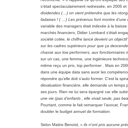
s’était spectaculairement redressée, en 2005 et 2
dividendes (…) on vient prétendre que les réorga
fadaises ! ( …) Les prévenus font montre d’une 
variable des managers était indexée à la baisse 
marchés financiers, Didier Lombard s’était enga
société cotée, le chiffre lancé devient un objectif
sur les cadres supérieurs pour que ça descende ; 
chasse aux low performers, aux fonctionnaires 
sur un cas, une femme, une ingénieure technico
même reçu un prix, top performer . Mais en 2006 
dans une équipe data sans avoir les compétenc
répondre qu’elle doit s’auto former. C’est la spir
dévaluation financière, elle demande un temps part
ses jours. Rien ne lui sera épargné car elle subi
une vie (pas d’enfants , elle vivait seule, pas 
Pourtant, comme le fait remarquer l’avocat, Fr
doubler le budget annuel de formation.
Selon Maitre Benoist, «
ils n’ont pris aucune pré