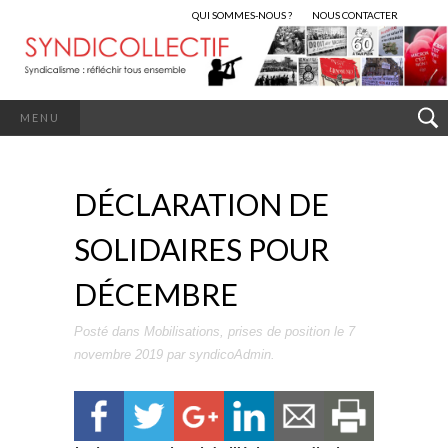
QUI SOMMES-NOUS ?
NOUS CONTACTER
MENU
DÉCLARATION DE
SOLIDAIRES POUR
DÉCEMBRE
Posté dans
Mobilisations
,
prises de position
le
7
novembre 2019
par
syndicoAdmin
.