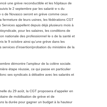
encé une grève reconductible et les hôpitaux de
uivis le 2 septembre par les salarié·e·s du
ié·e·s de Novasco seront en grève comme ceux
a fermeture de leurs usines, les fédérations CGT
 Services appellent depuis déjà plusieurs mois à
isyndicale, pour les salaires, les conditions de
tion nationale des professionnel·le·s de la santé et
aris le 9 octobre ainsi qu’une grève dans les
 services d’insertion/probation du ministère de la
tembre démontre l’ampleur de la colère sociale.
ière étape réussie, ce qui passe en particulier
e donc ses syndicats à débattre avec les salariés et
onnelle du 29 août, la CGT proposera d’appeler en
taire de mobilisation de grève et de
ans la durée pour gagner un budget à la hauteur