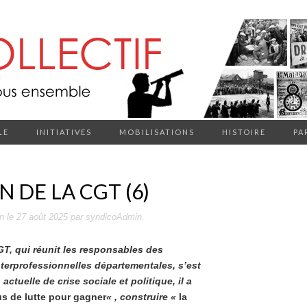
LE
INITIATIVES
MOBILISATIONS
HISTOIRE
PA
 DE LA CGT (6)
on
le
27 août 2025
par
syndicoAdmin
.
GT, qui réunit les responsables des
nterprofessionnelles départementales, s’est
actuelle de crise sociale et politique, il a
s de lutte pour gagner
« , construire «
la