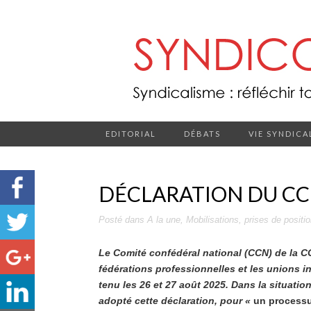
EDITORIAL
DÉBATS
VIE SYNDICA
DÉCLARATION DU CCN
Posté dans
A la une
,
Mobilisations
,
prises de positi
Le Comité confédéral national (CCN) de la C
fédérations professionnelles et les unions i
tenu les 26 et 27 août 2025. Dans la situation 
adopté cette déclaration, pour «
un processu