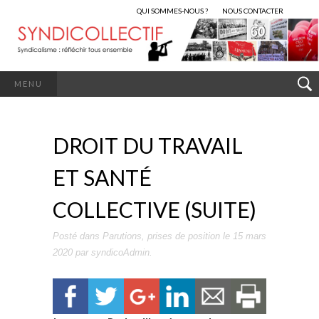
QUI SOMMES-NOUS ?
NOUS CONTACTER
MENU
DROIT DU TRAVAIL
ET SANTÉ
COLLECTIVE (SUITE)
Posté dans
Parutions
,
prises de position
le
15 mars
2020
par
syndicoAdmin
.