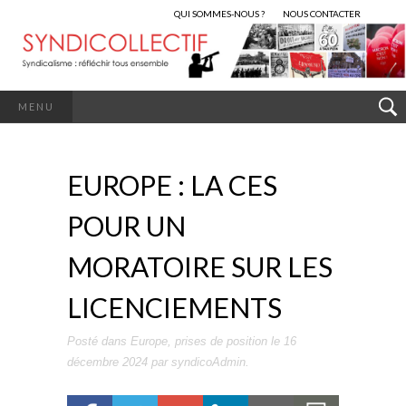
QUI SOMMES-NOUS ?
NOUS CONTACTER
MENU
EUROPE : LA CES
POUR UN
MORATOIRE SUR LES
LICENCIEMENTS
Posté dans
Europe
,
prises de position
le
16
décembre 2024
par
syndicoAdmin
.