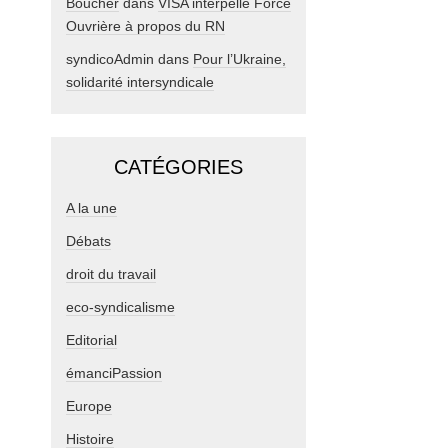
Boucher
dans
VISA interpelle Force
Ouvrière à propos du RN
syndicoAdmin
dans
Pour l’Ukraine,
solidarité intersyndicale
CATÉGORIES
A la une
Débats
droit du travail
eco-syndicalisme
Editorial
émanciPassion
Europe
Histoire