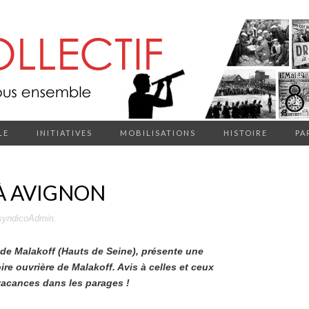
LE
INITIATIVES
MOBILISATIONS
HISTOIRE
PA
À AVIGNON
syndicoAdmin
.
l de Malakoff (Hauts de Seine), présente une
oire ouvrière de Malakoff. Avis à celles et ceux
 vacances dans les parages !