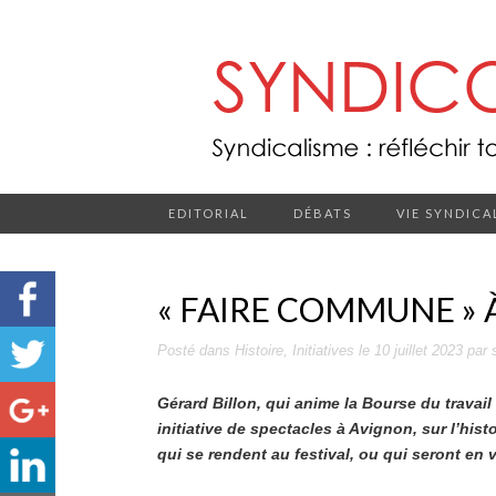
EDITORIAL
DÉBATS
VIE SYNDICA
« FAIRE COMMUNE » 
Posté dans
Histoire
,
Initiatives
le
10 juillet 2023
par
Gérard Billon, qui anime la Bourse du travai
initiative de spectacles à Avignon, sur l’hist
qui se rendent au festival, ou qui seront en