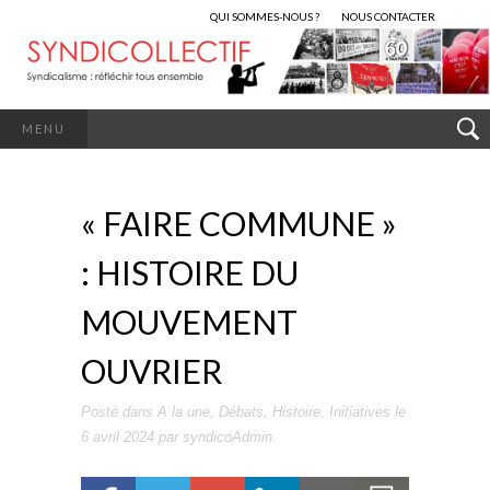
QUI SOMMES-NOUS ?
NOUS CONTACTER
MENU
« FAIRE COMMUNE »
: HISTOIRE DU
MOUVEMENT
OUVRIER
Posté dans
A la une
,
Débats
,
Histoire
,
Initiatives
le
6 avril 2024
par
syndicoAdmin
.